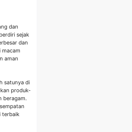
ang dan
berdiri sejak
erbesar dan
ai macam
an aman
h satunya di
gkan produk-
n beragam.
kesempatan
 terbaik