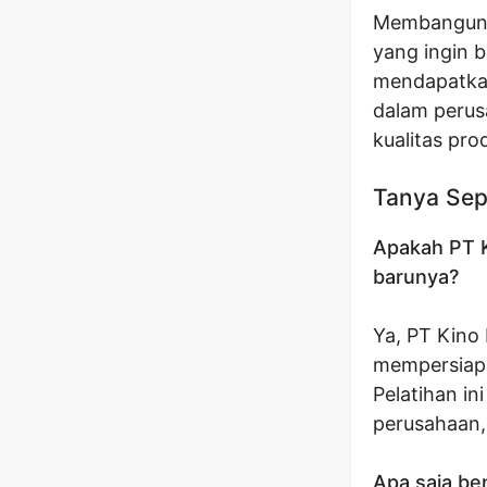
Membangun k
yang ingin 
mendapatkan
dalam perus
kualitas pr
Tanya Sep
Apakah PT K
barunya?
Ya, PT Kino
mempersiapk
Pelatihan in
perusahaan,
Apa saja be