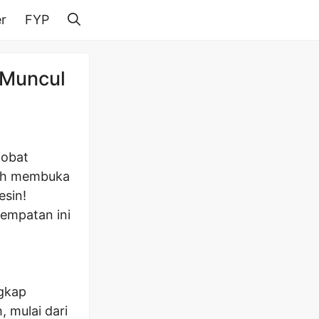
r
FYP
 Muncul
 obat
ceh membuka
esin!
sempatan ini
ngkap
 mulai dari