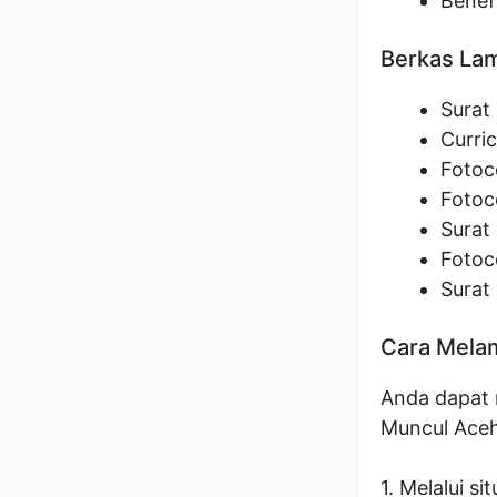
Benef
Berkas La
Surat 
Curric
Fotoco
Fotoco
Surat
Fotoc
Surat
Cara Melam
Anda dapat m
Muncul Aceh
1. Melalui si