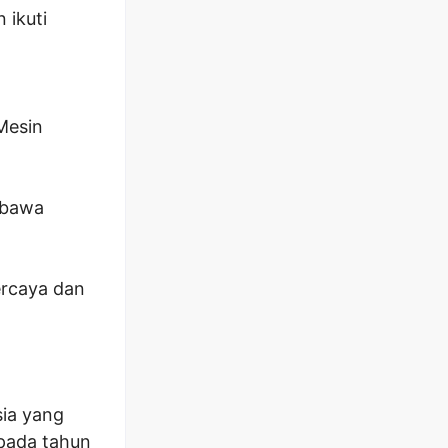
 ikuti
Mesin
mbawa
ercaya dan
ia yang
 pada tahun