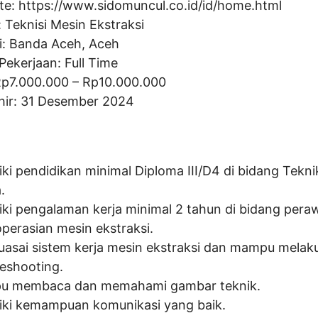
te:
https://www.sidomuncul.co.id/id/home.html
:
Teknisi Mesin Ekstraksi
i: Banda Aceh, Aceh
Pekerjaan: Full Time
Rp
7.000.000
– Rp
10.000.000
hir: 31 Desember 2024
iki pendidikan minimal Diploma III/D4 di bidang Tekni
.
iki pengalaman kerja minimal 2 tahun di bidang pera
perasian mesin ekstraksi.
asai sistem kerja mesin ekstraksi dan mampu melak
leshooting.
 membaca dan memahami gambar teknik.
iki kemampuan komunikasi yang baik.