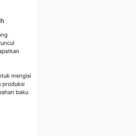
eh
ang
Muncul
dapatkan
ntuk mengisi
s produksi
bahan baku