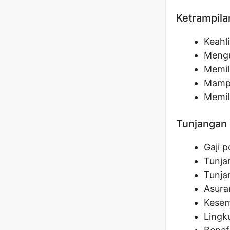
Ketrampila
Keahl
Mengu
Memil
Mampu
Memil
Tunjangan 
Gaji 
Tunja
Tunja
Asura
Kesem
Lingk