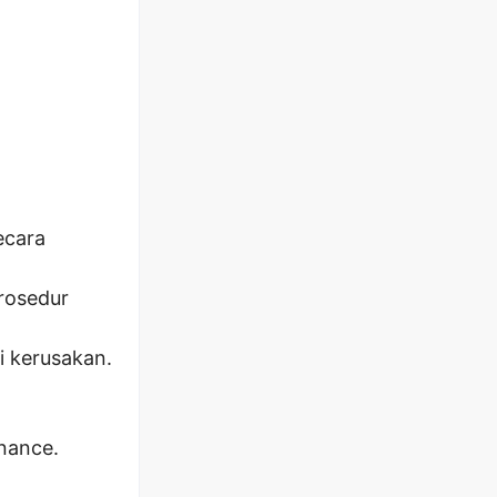
ecara
prosedur
i kerusakan.
nance.