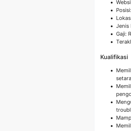
Websi
Posisi
Lokas
Jenis 
Gaji: 
Terak
Kualifikasi
Memil
setara
Memil
pengo
Mengu
troub
Mampu
Memil