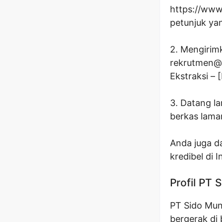
https://www.
petunjuk yan
2. Mengirim
rekrutmen@s
Ekstraksi –
3. Datang l
berkas lama
Anda juga da
kredibel di 
Profil PT 
PT Sido Mun
bergerak di 