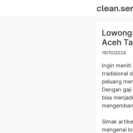
Skip
to
content
Lowonga
Aceh Ta
19/10/2024
Ingin meniti
tradisional
peluang mena
Dengan gaji
bisa menjad
mengembangk
Simak artike
mengenai lo