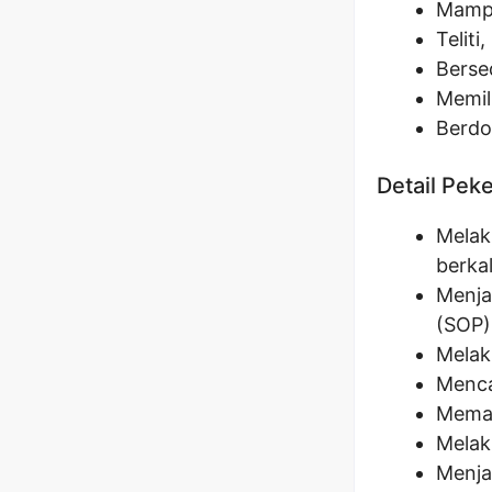
Mampu
Teliti
Bersed
Memil
Berdo
Detail Pek
Melak
berkal
Menja
(SOP)
Melak
Menca
Memas
Melak
Menja