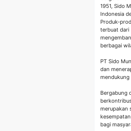
1951, Sido M
Indonesia d
Produk-prod
terbuat dari
mengembang
berbagai wil
PT Sido Mun
dan menerap
mendukung p
Bergabung d
berkontribu
merupakan s
kesempatan
bagi masyara