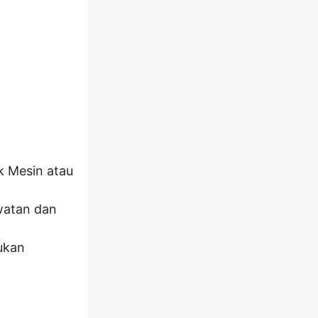
k Mesin atau
watan dan
ukan