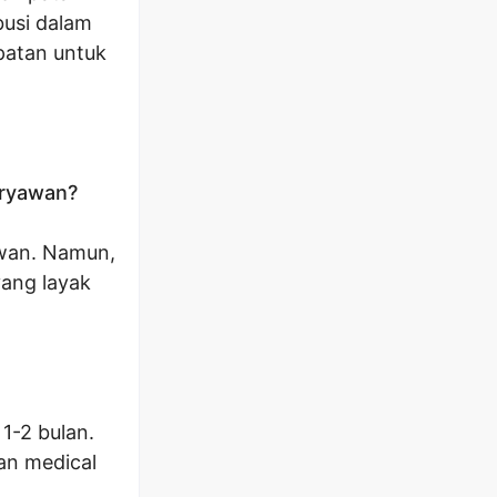
busi dalam
patan untuk
aryawan?
awan. Namun,
ang layak
1-2 bulan.
dan medical