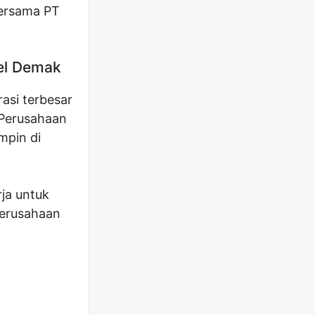
ersama PT
eel Demak
asi terbesar
 Perusahaan
mpin di
ja untuk
perusahaan