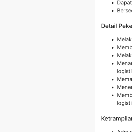
Dapat
Berse
Detail Pek
Melak
Membu
Melak
Menan
logist
Memas
Mener
Memba
logist
Ketrampila
Admin