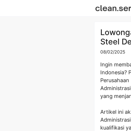
Skip
to
content
Lowonga
Steel D
08/02/2025
Ingin memba
Indonesia? 
Perusahaan i
Administras
yang menjan
Artikel ini
Administrasi
kualifikasi 