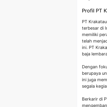
Profil PT 
PT Krakatau
terbesar di 
memiliki pe
telah menja
ini. PT Krak
baja lembara
Dengan foku
berupaya un
ini juga me
segala kegia
Berkarir di
mengembang