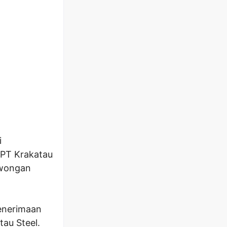
i
 PT Krakatau
lowongan
enerimaan
au Steel.