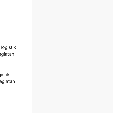
k
logistik
egiatan
istik
egiatan