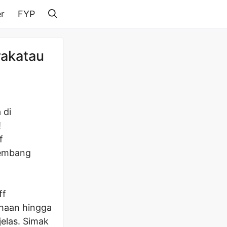
r
FYP
rakatau
 di
!
f
kembang
ff
ahaan hingga
jelas. Simak