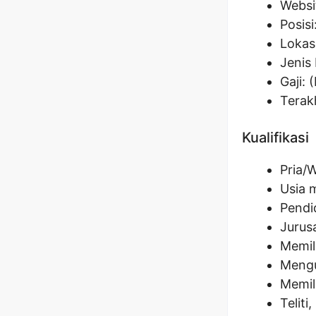
Websi
Posisi
Lokas
Jenis 
Gaji: 
Terak
Kualifikasi
Pria/
Usia 
Pendi
Jurus
Memili
Mengu
Memil
Teliti