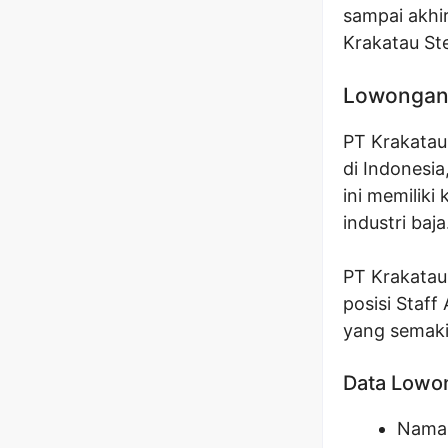
sampai akhi
Krakatau St
Lowongan 
PT Krakatau 
di Indonesia
ini memilik
industri baja
PT Krakatau
posisi Staf
yang semak
Data Lowo
Nama 