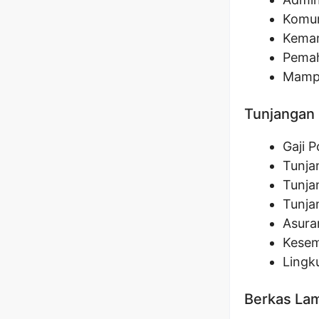
Komun
Kemam
Pemah
Mampu
Tunjangan 
Gaji 
Tunja
Tunja
Tunja
Asura
Kesem
Lingk
Berkas La