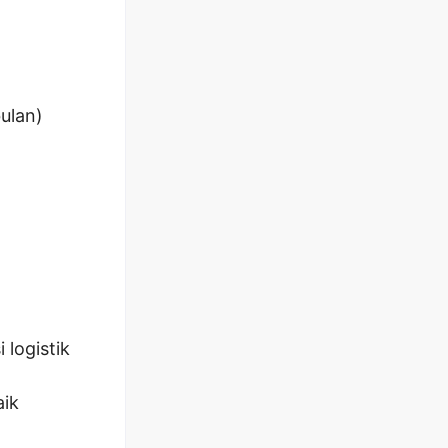
ulan)
 logistik
aik