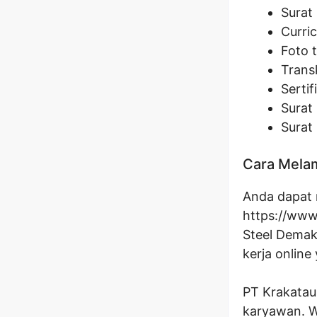
Surat
Curri
Foto 
Transk
Sertif
Surat 
Surat
Cara Melam
Anda dapat m
https://www
Steel Demak.
kerja online
PT Krakatau
karyawan. W