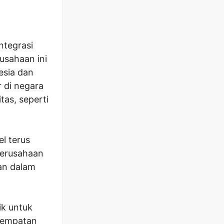
ntegrasi
rusahaan ini
esia dan
 di negara
tas, seperti
l terus
Perusahaan
tan dalam
ik untuk
sempatan