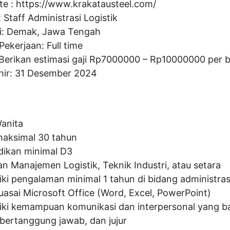
te :
https://www.krakatausteel.com/
:
Staff Administrasi Logistik
i: Demak, Jawa Tengah
Pekerjaan: Full time
(Berikan estimasi gaji Rp
7000000
– Rp
10000000
per b
hir: 31 Desember 2024
Wanita
maksimal 30 tahun
dikan minimal D3
an Manajemen Logistik, Teknik Industri, atau setara
ki pengalaman minimal 1 tahun di bidang administrasi
asai Microsoft Office (Word, Excel, PowerPoint)
iki kemampuan komunikasi dan interpersonal yang b
, bertanggung jawab, dan jujur