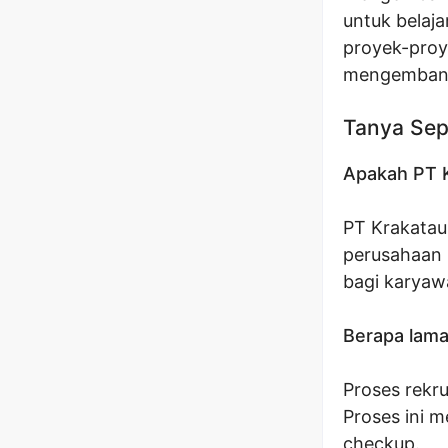
untuk belaja
proyek-proy
mengembangk
Tanya Sep
Apakah PT K
PT Krakatau
perusahaan 
bagi karyaw
Berapa lama
Proses rekr
Proses ini m
checkup.