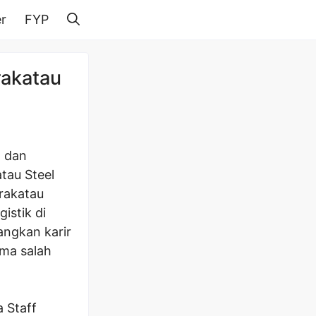
r
FYP
rakatau
a dan
tau Steel
rakatau
istik di
ngkan karir
ma salah
 Staff