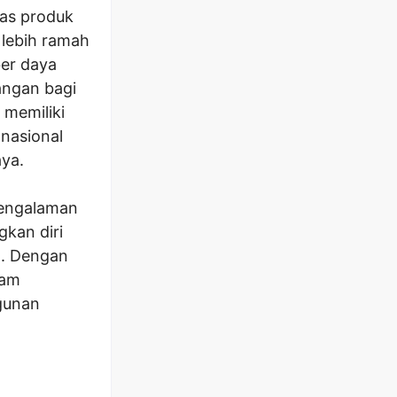
tas produk
lebih ramah
ber daya
angan bagi
 memiliki
nasional
ya.
pengalaman
kan diri
l. Dengan
lam
gunan