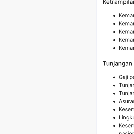
Ketrampila
Kemam
Kemam
Kemam
Kemam
Kemam
Tunjangan 
Gaji 
Tunja
Tunja
Asura
Kesem
Lingk
Kesem
nasion