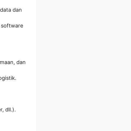
data dan
 software
rimaan, dan
gistik.
 dll.).