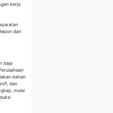
ngan kerja
syaratan
elepon dan
n baja
. Perusahaan
diakan bahan
otif, dan
ngkap, mulai
oduksi