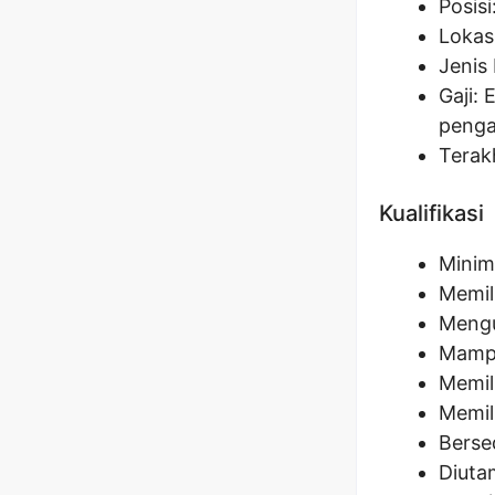
Posisi
Lokas
Jenis 
Gaji: 
peng
Terak
Kualifikasi
Minim
Memili
Mengu
Mampu
Memil
Memili
Berse
Diuta