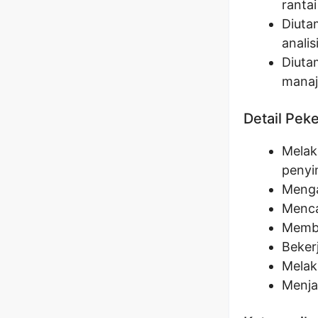
ranta
Diuta
analis
Diuta
manaj
Detail Pek
Melak
penyi
Menga
Menca
Membua
Beker
Melaku
Menja