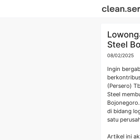
Skip
to
content
Lowonga
Steel B
08/02/2025
Ingin berga
berkontribu
(Persero) T
Steel membuk
Bojonegoro.
di bidang l
satu perusah
Artikel ini