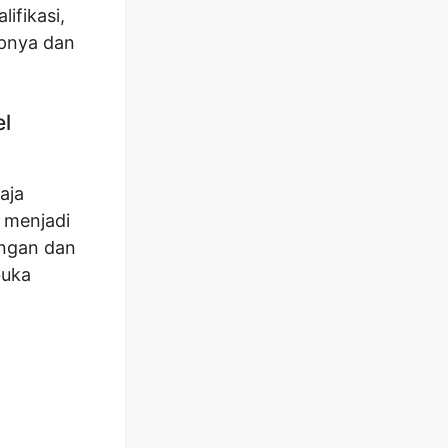
ifikasi,
apnya dan
el
aja
k menjadi
angan dan
buka