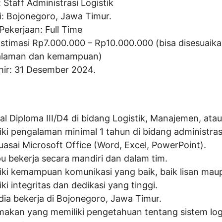
:
Staff Administrasi Logistik
i: Bojonegoro, Jawa Timur.
Pekerjaan: Full Time
Estimasi Rp
7.000.000
– Rp
10.000.000
(bisa disesuaik
alaman dan kemampuan)
hir: 31 Desember 2024.
al Diploma III/D4 di bidang Logistik, Manajemen, atau
ki pengalaman minimal 1 tahun di bidang administrasi 
asai Microsoft Office (Word, Excel, PowerPoint).
 bekerja secara mandiri dan dalam tim.
iki kemampuan komunikasi yang baik, baik lisan maup
ki integritas dan dedikasi yang tinggi.
dia bekerja di Bojonegoro, Jawa Timur.
makan yang memiliki pengetahuan tentang sistem log