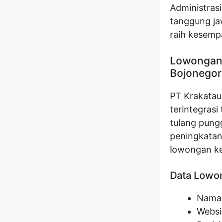
Administrasi
tanggung ja
raih kesemp
Lowongan S
Bojonego
PT Krakatau
terintegrasi
tulang pung
peningkatan 
lowongan ker
Data Lowo
Nama 
Websi