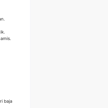
an.
ik.
amis.
i baja