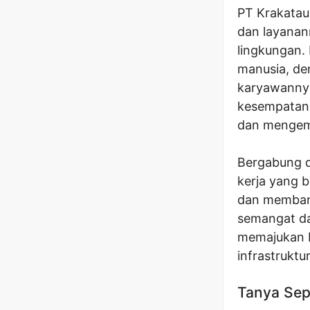
PT Krakatau
dan layanan
lingkungan.
manusia, de
karyawannya
kesempatan 
dan mengemb
Bergabung d
kerja yang 
dan membang
semangat da
memajukan P
infrastruktu
Tanya Sep