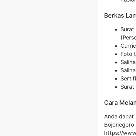
Berkas La
Surat
(Pers
Curric
Foto 
Salina
Salin
Serti
Surat
Cara Melam
Anda dapat m
Bojonegoro m
https://www