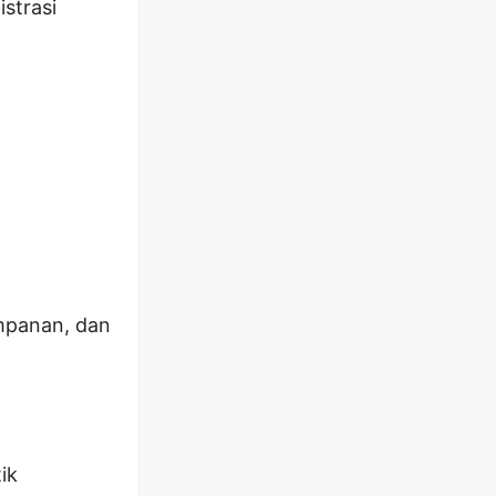
strasi
impanan, dan
ik