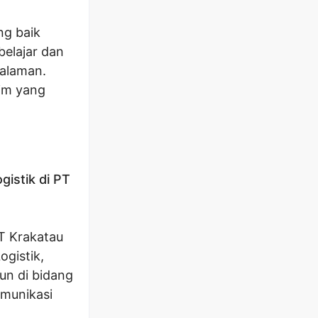
ng baik
elajar dan
galaman.
tim yang
gistik di PT
PT Krakatau
ogistik,
un di bidang
omunikasi