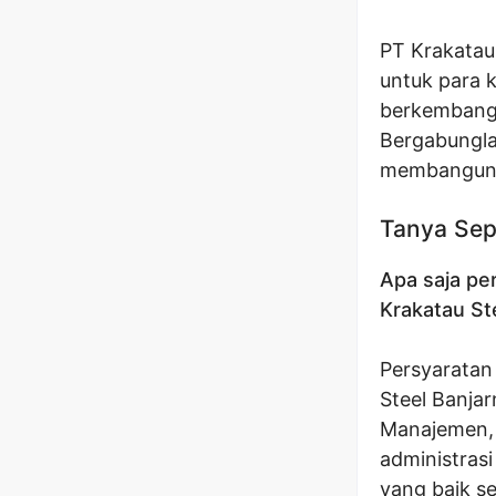
PT Krakatau
untuk para 
berkembang 
Bergabungla
membangun m
Tanya Sep
Apa saja per
Krakatau St
Persyaratan 
Steel Banjar
Manajemen, a
administrasi
yang baik s