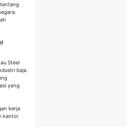
 tentang
negara.
lah
el
au Steel
dustri baja.
ang
tasi yang
an kerja
i kantor