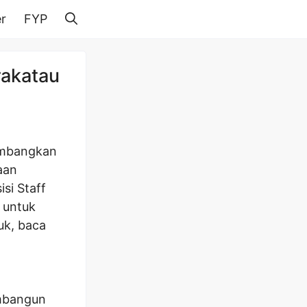
r
FYP
rakatau
embangkan
aan
si Staff
a untuk
uk, baca
embangun