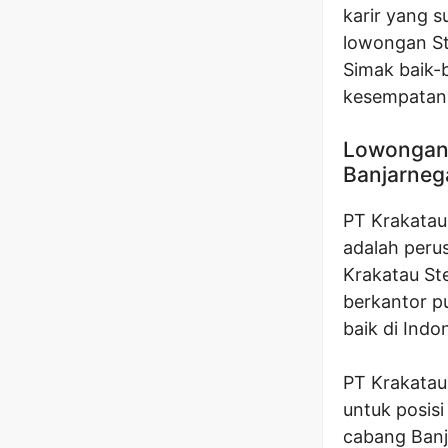
karir yang s
lowongan Sta
Simak baik-b
kesempatan
Lowongan S
Banjarneg
PT Krakatau 
adalah peru
Krakatau St
berkantor pu
baik di Indo
PT Krakatau
untuk posisi
cabang Banj