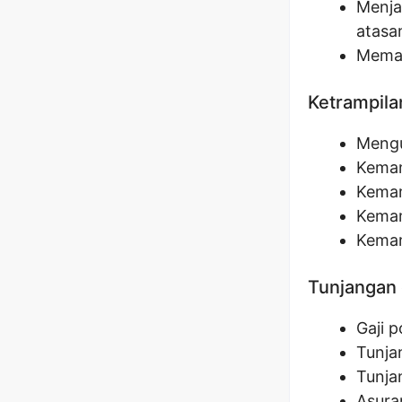
Menja
atasa
Memas
Ketrampila
Mengu
Kemam
Kemam
Kemam
Kemam
Tunjangan 
Gaji 
Tunja
Tunja
Asura