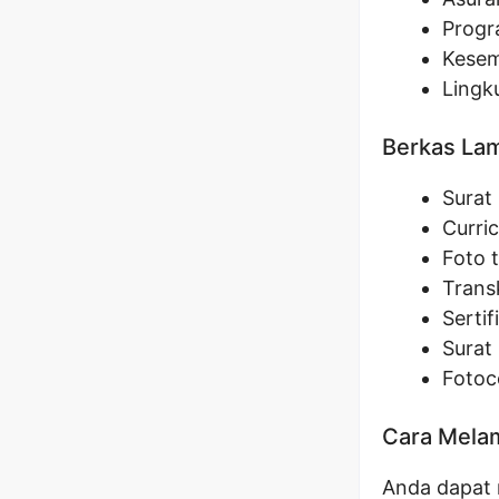
Progr
Kesem
Lingk
Berkas La
Surat
Curri
Foto 
Transk
Sertif
Surat
Fotoc
Cara Melam
Anda dapat m