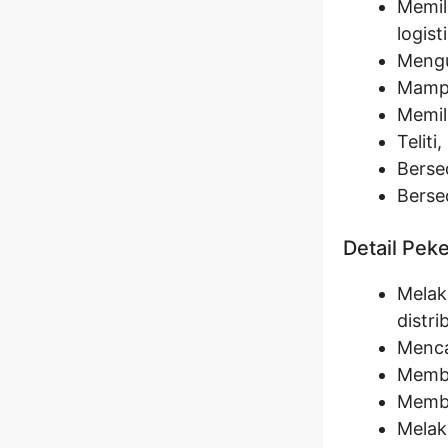
Memil
logist
Mengu
Mampu
Memil
Teliti
Berse
Berse
Detail Pek
Melak
distri
Menca
Membu
Memba
Melak