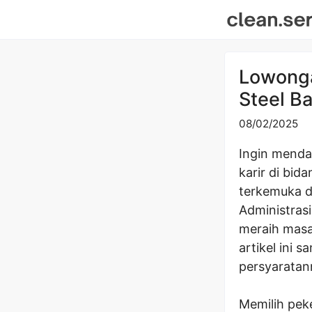
Skip
to
content
Lowonga
Steel B
08/02/2025
Ingin menda
karir di bid
terkemuka d
Administrasi
meraih masa 
artikel ini 
persyaratan
Memilih pek