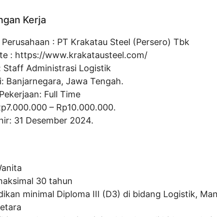
ngan Kerja
Perusahaan :
PT Krakatau Steel (Persero) Tbk
te :
https://www.krakatausteel.com/
:
Staff Administrasi Logistik
i: Banjarnegara, Jawa Tengah.
Pekerjaan: Full Time
Rp
7.000.000
– Rp
10.000.000
.
hir: 31 Desember 2024.
Wanita
maksimal 30 tahun
dikan minimal Diploma III (D3) di bidang Logistik, Ma
setara