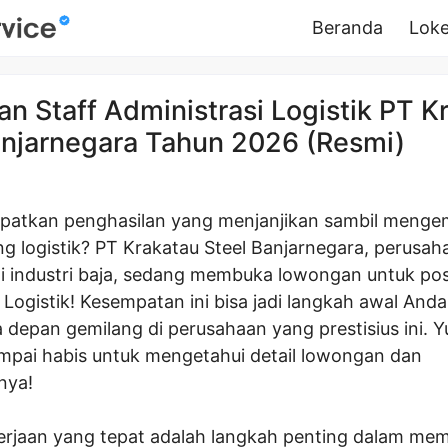
Beranda
Loke
n Staff Administrasi Logistik PT K
anjarnegara Tahun 2026 (Resmi)
patkan penghasilan yang menjanjikan sambil meng
ang logistik? PT Krakatau Steel Banjarnegara, perusah
i industri baja, sedang membuka lowongan untuk posi
 Logistik! Kesempatan ini bisa jadi langkah awal And
depan gemilang di perusahaan yang prestisius ini. Y
sampai habis untuk mengetahui detail lowongan dan
nya!
erjaan yang tepat adalah langkah penting dalam m