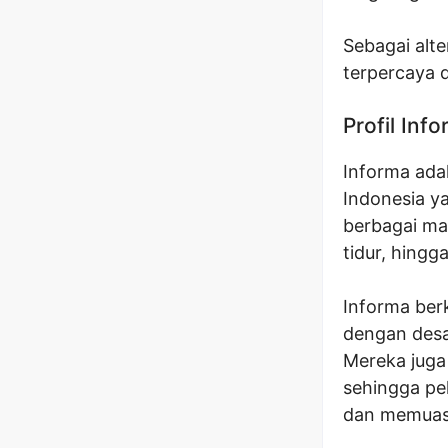
Sebagai alte
terpercaya d
Profil Inf
Informa adal
Indonesia y
berbagai mac
tidur, hingg
Informa ber
dengan desa
Mereka juga
sehingga pe
dan memuas