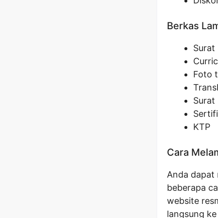
Disko
Berkas La
Surat
Curri
Foto 
Transk
Surat 
Sertif
KTP
Cara Melam
Anda dapat 
beberapa ca
website res
langsung ke