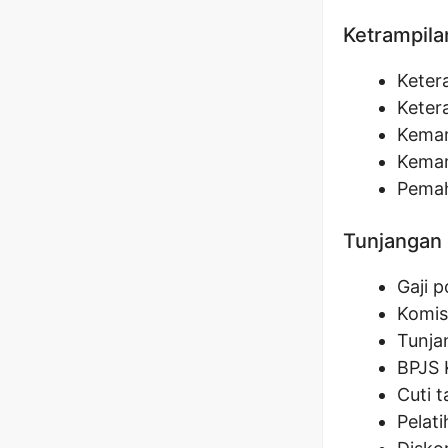
Ketrampila
Keter
Keter
Kemam
Kemam
Pemah
Tunjangan 
Gaji 
Komis
Tunja
BPJS 
Cuti 
Pelat