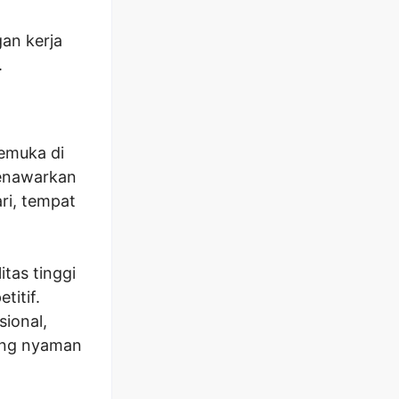
gan kerja
.
kemuka di
menawarkan
ari, tempat
tas tinggi
titif.
sional,
ang nyaman