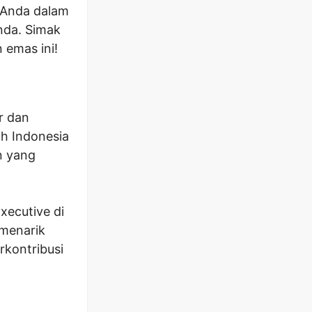
 Anda dalam
nda. Simak
 emas ini!
r dan
uh Indonesia
n yang
xecutive di
 menarik
rkontribusi