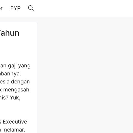
r
FYP
Tahun
an gaji yang
abannya.
nesia dengan
tuk mengasah
is? Yuk,
s Executive
a melamar.