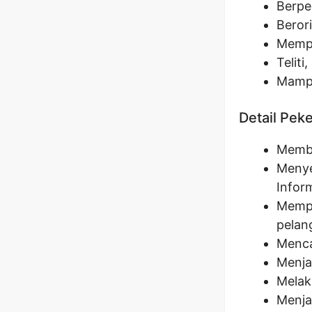
Berpe
Berori
Mempu
Teliti
Mampu
Detail Pek
Membe
Menye
Infor
Mempr
pelan
Menca
Menja
Melak
Menja