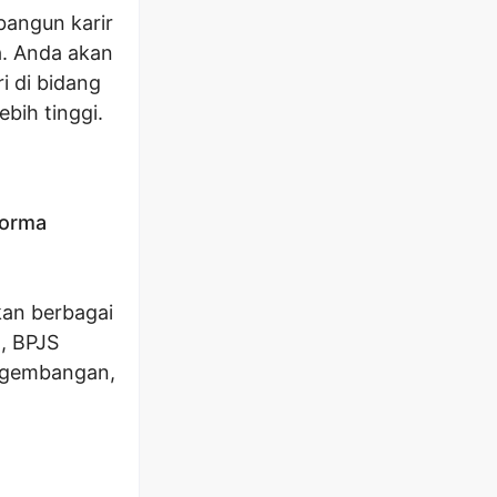
bangun karir
a. Anda akan
 di bidang
ebih tinggi.
forma
kan berbagai
n, BPJS
engembangan,