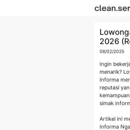
Skip
to
content
Lowonga
2026 (R
08/02/2025
Ingin beker
menarik? Lo
Informa mer
reputasi ya
kemampuan p
simak inform
Artikel ini
Informa Ngaw