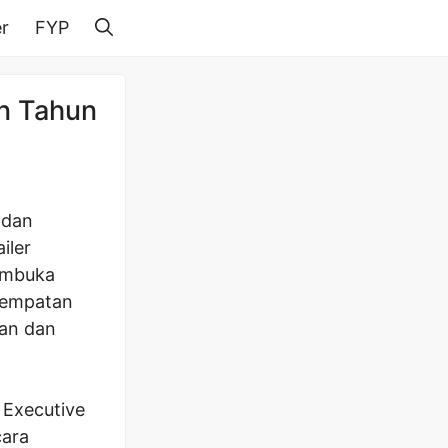
r
FYP
n Tahun
 dan
iler
membuka
esempatan
lan dan
 Executive
cara