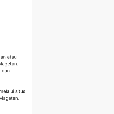
aan atau
Magetan.
a dan
elalui situs
 Magetan.