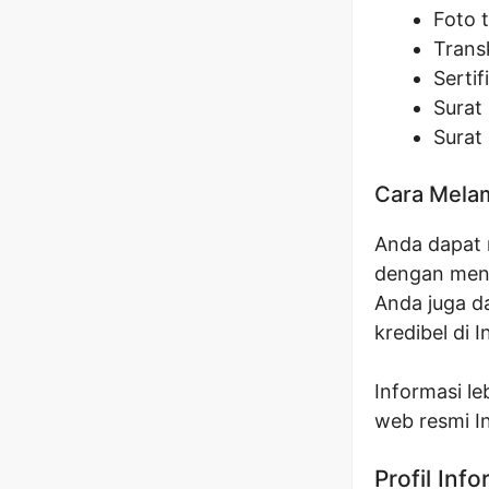
Foto 
Transk
Sertif
Surat 
Surat 
Cara Melam
Anda dapat m
dengan meng
Anda juga d
kredibel di 
Informasi le
web resmi I
Profil Inf