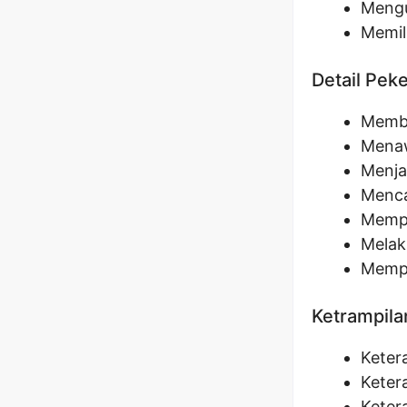
Mengu
Memil
Detail Pek
Membe
Menaw
Menja
Menca
Mempe
Melak
Mempe
Ketrampila
Keter
Keter
Keter