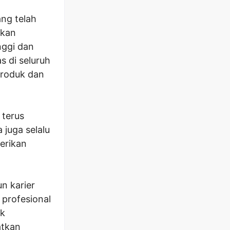
ang telah
rkan
nggi dan
s di seluruh
produk dan
 terus
juga selalu
erikan
n karier
 profesional
uk
atkan