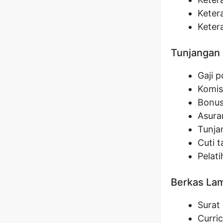
Keter
Keter
Tunjangan 
Gaji 
Komis
Bonus
Asura
Tunja
Cuti 
Pelat
Berkas La
Surat 
Curri