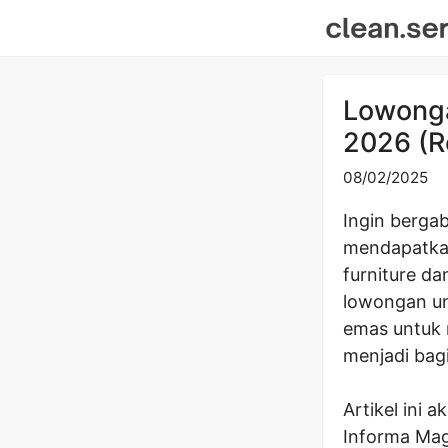
Skip
to
content
Lowonga
2026 (R
08/02/2025
Ingin berga
mendapatkan
furniture d
lowongan un
emas untuk 
menjadi bagi
Artikel ini
Informa Mage