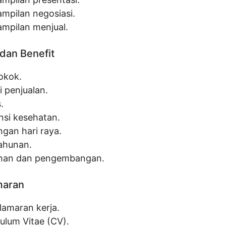
ampilan negosiasi.
ampilan menjual.
dan Benefit
pokok.
i penjualan.
.
nsi kesehatan.
ngan hari raya.
tahunan.
ihan dan pengembangan.
maran
lamaran kerja.
culum Vitae (CV).