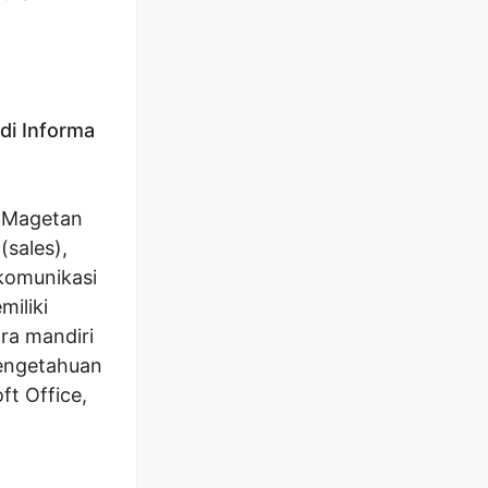
di Informa
a Magetan
(sales),
komunikasi
miliki
ra mandiri
pengetahuan
ft Office,