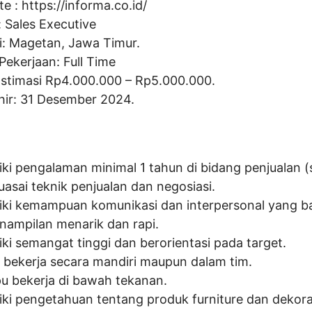
te :
https://informa.co.id/
:
Sales Executive
i: Magetan, Jawa Timur.
Pekerjaan: Full Time
Estimasi Rp
4.000.000
– Rp
5.000.000
.
hir: 31 Desember 2024.
iki pengalaman minimal 1 tahun di bidang penjualan (s
asai teknik penjualan dan negosiasi.
iki kemampuan komunikasi dan interpersonal yang ba
nampilan menarik dan rapi.
iki semangat tinggi dan berorientasi pada target.
 bekerja secara mandiri maupun dalam tim.
 bekerja di bawah tekanan.
iki pengetahuan tentang produk furniture dan dekora