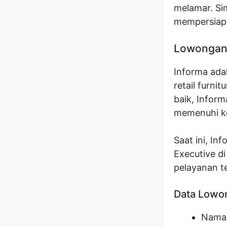
melamar. Si
mempersiapk
Lowongan 
Informa ada
retail furni
baik, Infor
memenuhi k
Saat ini, I
Executive d
pelayanan te
Data Lowo
Nama 