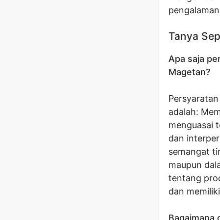
pengalaman 
Tanya Sep
Apa saja pe
Magetan?
Persyaratan
adalah: Memi
menguasai t
dan interper
semangat tin
maupun dala
tentang pro
dan memilik
Bagaimana c