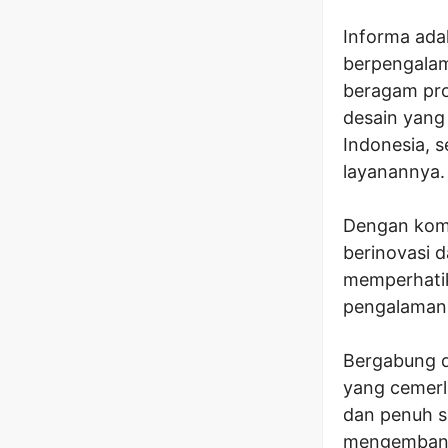
Informa adal
berpengalam
beragam pro
desain yang 
Indonesia, 
layanannya.
Dengan komi
berinovasi 
memperhati
pengalaman
Bergabung 
yang cemerla
dan penuh 
mengembang