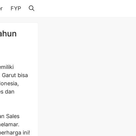
r
FYP
ahun
miliki
 Garut bisa
donesia,
es dan
an Sales
melamar.
rharga ini!