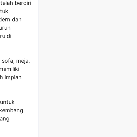
elah berdiri
ntuk
dern dan
luruh
u di
 sofa, meja,
memiliki
h impian
untuk
rkembang.
bang