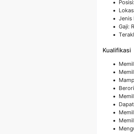
Posisi
Lokas
Jenis 
Gaji: 
Terak
Kualifikasi
Memil
Memil
Mampu
Berori
Memil
Dapat
Memili
Memil
Mengu