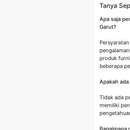
Tanya Sep
Apa saja pe
Garut?
Persyaratan 
pengalaman 
produk furn
beberapa per
Apakah ada 
Tidak ada p
memiliki pen
pengetahuan
Bagaimana c