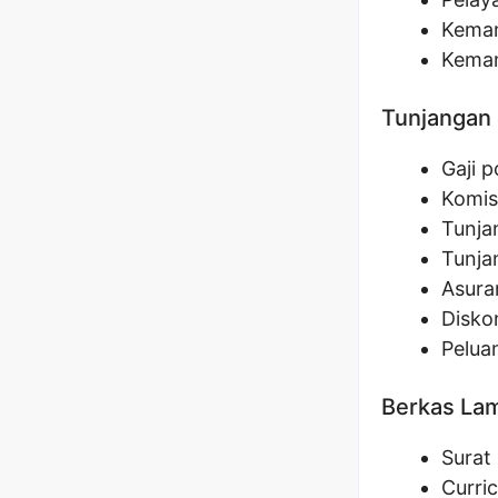
Kemam
Kemam
Tunjangan 
Gaji 
Komis
Tunja
Tunja
Asura
Disko
Pelua
Berkas La
Surat
Curri