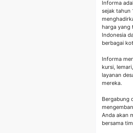
Informa adal
sejak tahun
menghadirka
harga yang t
Indonesia d
berbagai kot
Informa men
kursi, lemar
layanan des
mereka.
Bergabung 
mengembangk
Anda akan 
bersama tim