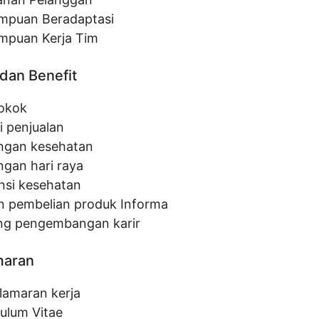
puan Beradaptasi
puan Kerja Tim
dan Benefit
pokok
i penjualan
ngan kesehatan
ngan hari raya
nsi kesehatan
n pembelian produk Informa
ng pengembangan karir
maran
 lamaran kerja
culum Vitae