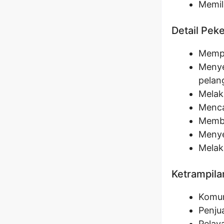
Memil
Detail Pek
Mempr
Menye
pelan
Melak
Menca
Memba
Menye
Melak
Ketrampila
Komun
Penju
Pelay