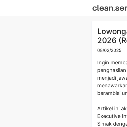
Skip
to
content
Lowonga
2026 (R
08/02/2025
Ingin memban
penghasilan
menjadi jaw
menawarkan 
berambisi u
Artikel ini
Executive In
Simak denga