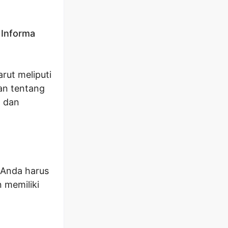
 Informa
rut meliputi
an tentang
, dan
 Anda harus
 memiliki