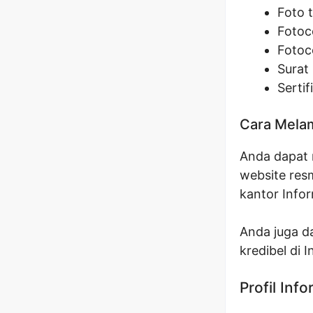
Foto 
Fotoc
Fotoco
Surat 
Sertif
Cara Melam
Anda dapat m
website res
kantor Info
Anda juga da
kredibel di 
Profil Inf