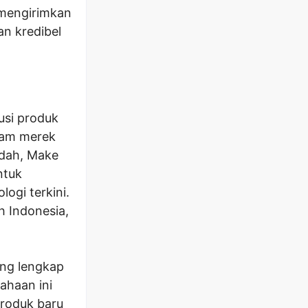
 mengirimkan
an kredibel
usi produk
gam merek
rdah, Make
ntuk
ogi terkini.
uh Indonesia,
ang lengkap
ahaan ini
roduk baru