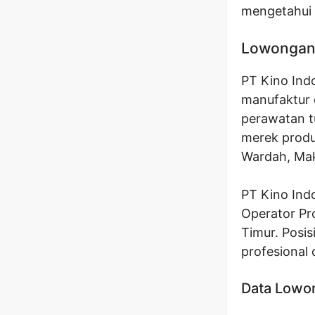
mengetahui l
Lowongan 
PT Kino Ind
manufaktur 
perawatan t
merek produk
Wardah, Mak
PT Kino Ind
Operator Pr
Timur. Posi
profesional
Data Lowo