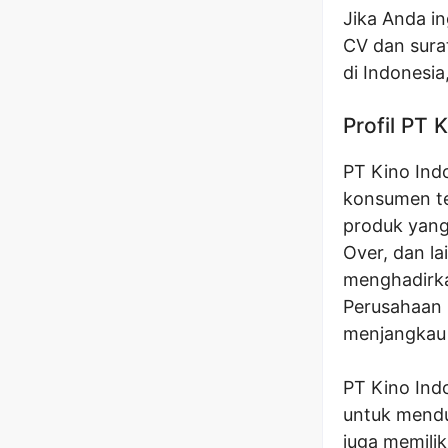
Jika Anda i
CV dan sura
di Indonesia
Profil PT 
PT Kino Ind
konsumen te
produk yang 
Over, dan l
menghadirkan
Perusahaan i
menjangkau 
PT Kino Indo
untuk menduk
juga memili