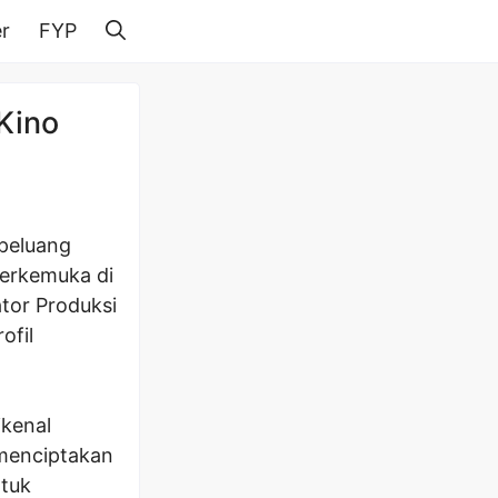
r
FYP
Kino
 peluang
terkemuka di
tor Produksi
ofil
ikenal
 menciptakan
ntuk