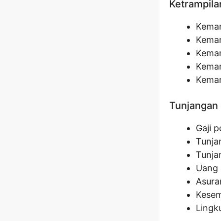
Ketrampila
Kemam
Kemam
Kemam
Kemam
Kemam
Tunjangan 
Gaji 
Tunja
Tunja
Uang 
Asura
Kesem
Lingk