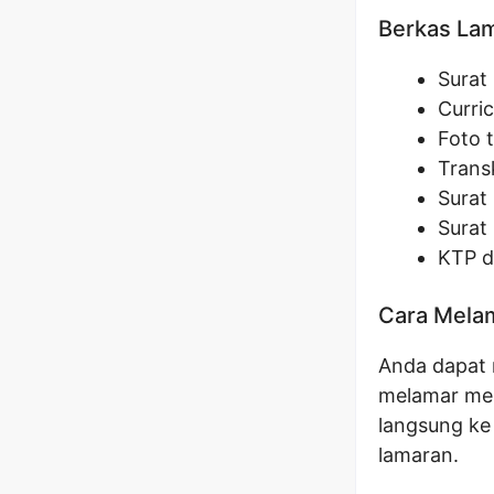
Berkas La
Surat
Curri
Foto 
Transk
Surat
Surat
KTP d
Cara Melam
Anda dapat 
melamar mela
langsung ke
lamaran.