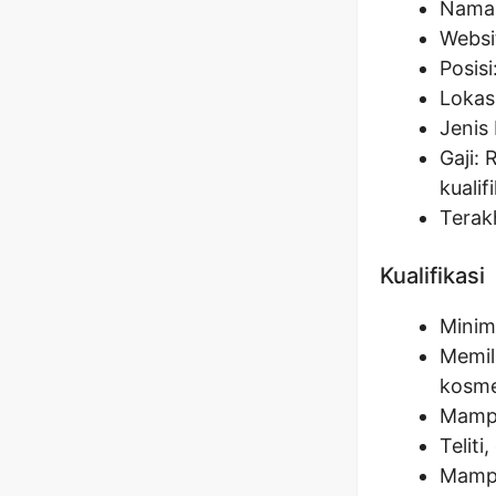
Nama 
Websi
Posisi
Lokas
Jenis 
Gaji: 
kualif
Terak
Kualifikasi
Minim
Memil
kosme
Mampu
Teliti
Mampu