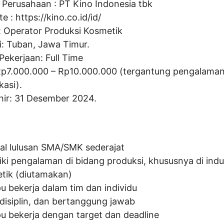
Perusahaan :
PT Kino Indonesia tbk
te :
https://kino.co.id/id/
:
Operator Produksi Kosmetik
i: Tuban, Jawa Timur.
Pekerjaan: Full Time
Rp
7.000.000
– Rp
10.000.000
(tergantung pengalama
ikasi).
hir: 31 Desember 2024.
al lulusan SMA/SMK sederajat
iki pengalaman di bidang produksi, khususnya di indu
tik (diutamakan)
 bekerja dalam tim dan individu
, disiplin, dan bertanggung jawab
 bekerja dengan target dan deadline