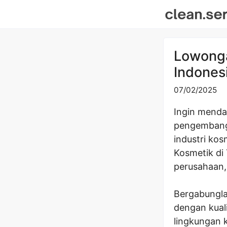
Skip
to
content
Lowonga
Indones
07/02/2025
Ingin menda
pengembanga
industri ko
Kosmetik di 
perusahaan,
Bergabungla
dengan kual
lingkungan k