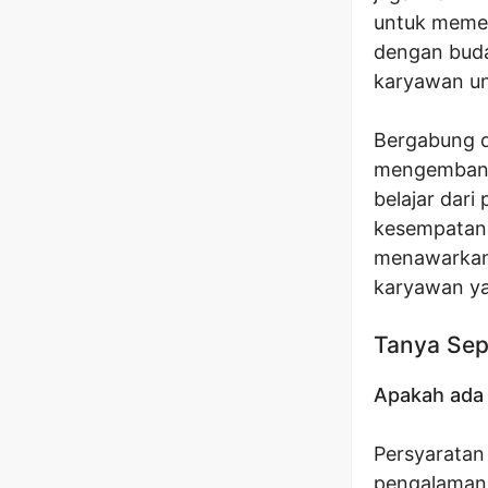
untuk memen
dengan buda
karyawan un
Bergabung d
mengembangk
belajar dari
kesempatan 
menawarkan 
karyawan ya
Tanya Sep
Apakah ada 
Persyaratan
pengalaman 