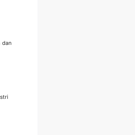
n dan
stri