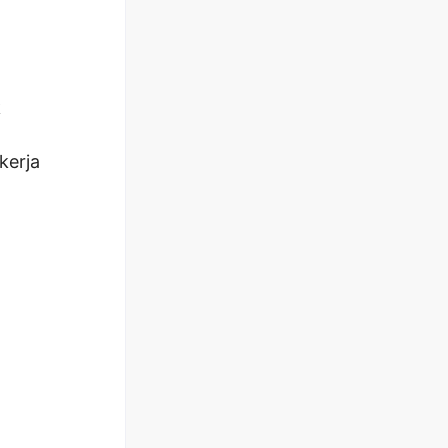
k
kerja