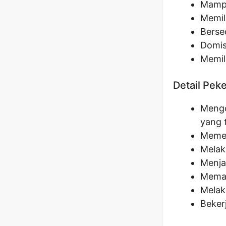
Mampu
Memil
Berse
Domisi
Memil
Detail Pek
Mengo
yang 
Memer
Melak
Menja
Memat
Melak
Beker