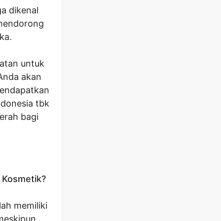
a dikenal
 mendorong
ka.
atan untuk
 Anda akan
 mendapatkan
ndonesia tbk
erah bagi
i Kosmetik?
ah memiliki
 meskipun