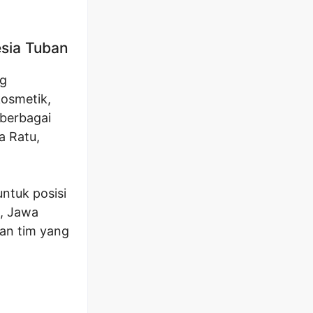
sia Tuban
ng
kosmetik,
 berbagai
a Ratu,
ntuk posisi
n, Jawa
an tim yang