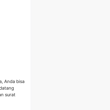
a, Anda bisa
 datang
an surat