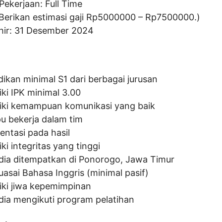
Pekerjaan: Full Time
(Berikan estimasi gaji Rp
5000000
– Rp
7500000
.)
hir: 31 Desember 2024
dikan minimal S1 dari berbagai jurusan
iki IPK minimal 3.00
iki kemampuan komunikasi yang baik
 bekerja dalam tim
entasi pada hasil
ki integritas yang tinggi
dia ditempatkan di Ponorogo, Jawa Timur
asai Bahasa Inggris (minimal pasif)
iki jiwa kepemimpinan
dia mengikuti program pelatihan