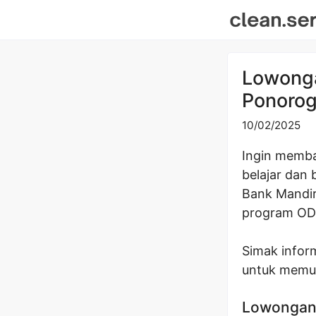
Skip
to
content
Lowonga
Ponorog
10/02/2025
Ingin memba
belajar dan
Bank Mandir
program ODP
Simak infor
untuk memula
Lowongan 