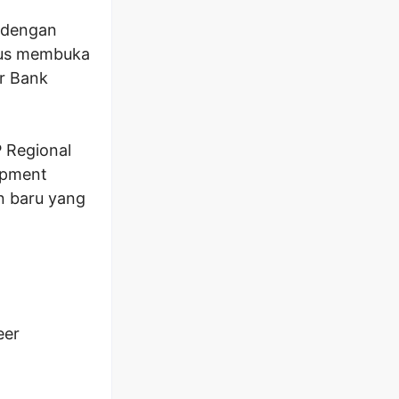
l dengan
rus membuka
r Bank
 Regional
opment
n baru yang
eer