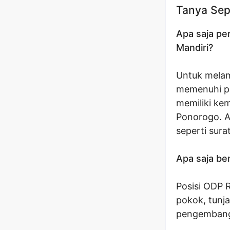
Tanya Sep
Apa saja pe
Mandiri?
Untuk melam
memenuhi pe
memiliki ke
Ponorogo. A
seperti surat
Apa saja be
Posisi ODP 
pokok, tunja
pengembanga