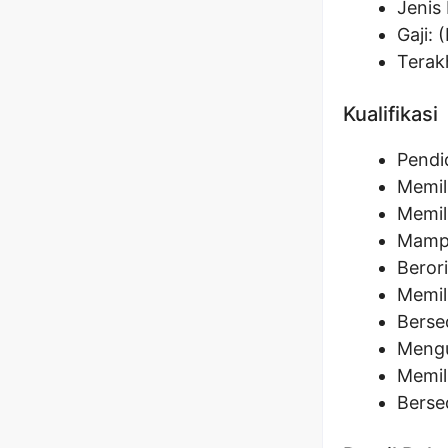
Jenis 
Gaji: 
Terak
Kualifikasi
Pendi
Memil
Memil
Mampu
Berori
Memili
Berse
Mengu
Memil
Berse