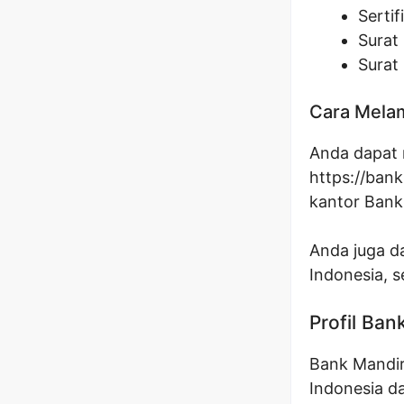
Sertif
Surat
Surat
Cara Melam
Anda dapat m
https://ban
kantor Bank
Anda juga da
Indonesia, s
Profil Ban
Bank Mandiri
Indonesia d