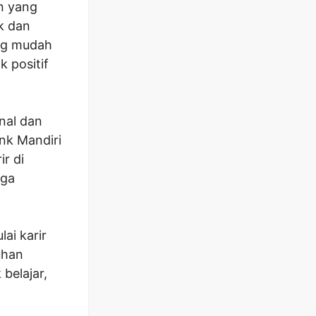
n yang
k dan
ang mudah
 positif
nal dan
ank Mandiri
r di
gga
ai karir
uhan
belajar,