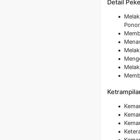
Detail Pek
Melak
Pono
Memb
Menaw
Melak
Menge
Melak
Membe
Ketrampila
Kemam
Kemam
Kemam
Keter
Kemam