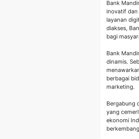
Bank Mandir
inovatif da
layanan digi
diakses, Ba
bagi masyar
Bank Mandir
dinamis. Seb
menawarkan
berbagai bid
marketing.
Bergabung d
yang cemerl
ekonomi Indo
berkembang