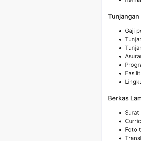
Tunjangan 
Gaji 
Tunja
Tunja
Asuran
Progr
Fasil
Lingk
Berkas La
Surat
Curri
Foto 
Transk