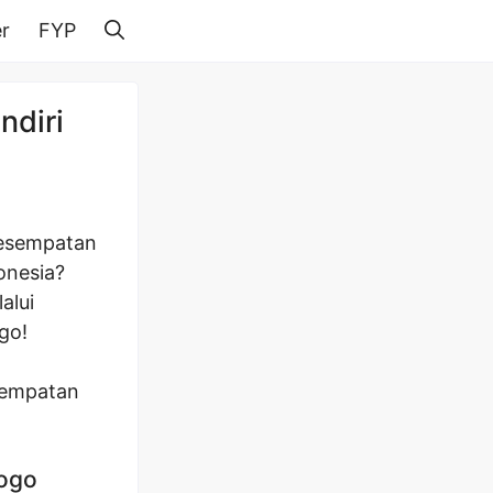
r
FYP
ndiri
kesempatan
onesia?
alui
go!
esempatan
rogo