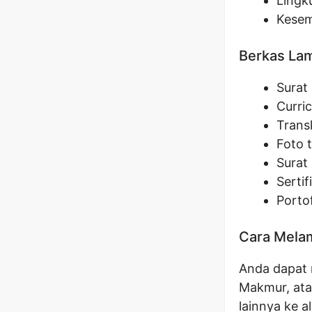
Lingk
Kesem
Berkas La
Surat 
Curri
Transk
Foto 
Surat 
Sertif
Portof
Cara Melam
Anda dapat 
Makmur, ata
lainnya ke 