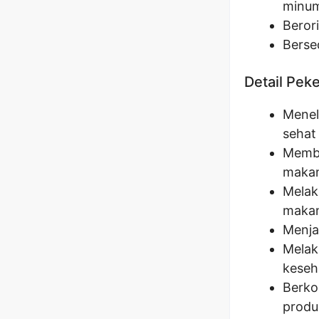
minu
Berori
Berse
Detail Pek
Menel
sehat 
Membe
makan
Melak
makan
Menja
Melak
keseh
Berko
produ