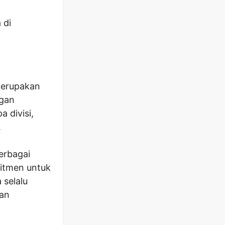
 di
merupakan
ngan
 divisi,
.
erbagai
mitmen untuk
 selalu
gan