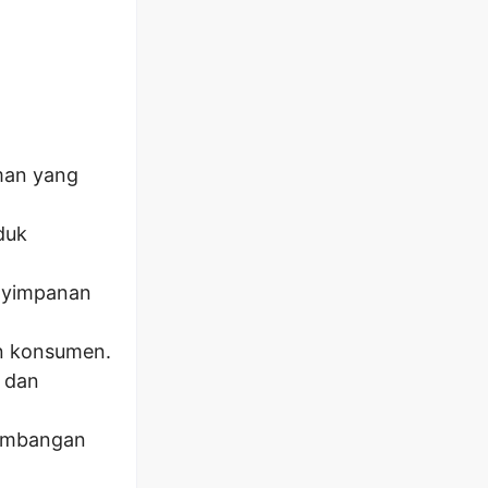
man yang
duk
nyimpanan
an konsumen.
i dan
gembangan