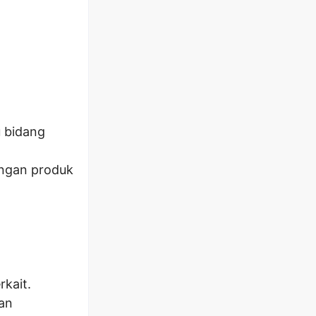
u bidang
angan produk
kait.
an