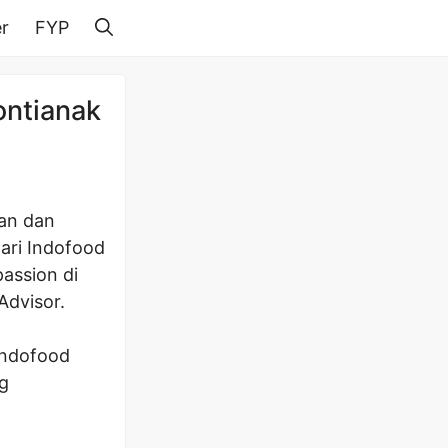
r
FYP
ontianak
nan dan
ari Indofood
assion di
Advisor.
Indofood
ng