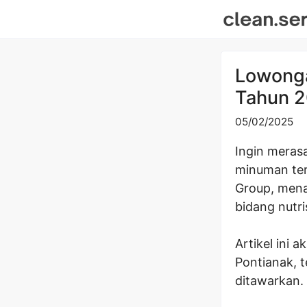
Skip
to
content
Lowonga
Tahun 2
05/02/2025
Ingin meras
minuman ter
Group, mena
bidang nutri
Artikel ini
Pontianak, t
ditawarkan. 