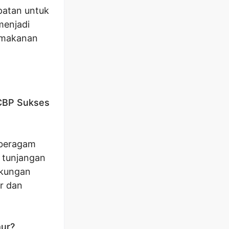
patan untuk
menjadi
 makanan
 CBP Sukses
 beragam
, tunjangan
gkungan
ar dan
ur?