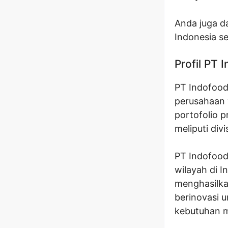
Anda juga da
Indonesia se
Profil PT
PT Indofood
perusahaan 
portofolio p
meliputi div
PT Indofood
wilayah di 
menghasilka
berinovasi 
kebutuhan m