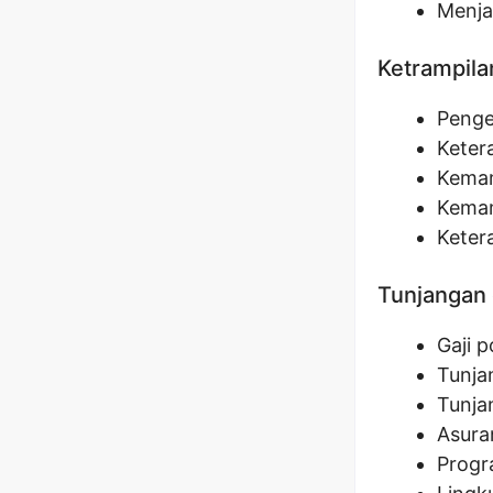
Menja
Ketrampila
Penge
Keter
Kemam
Kemam
Keter
Tunjangan 
Gaji 
Tunja
Tunja
Asura
Progr