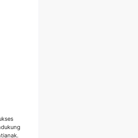
ukses
endukung
tianak.