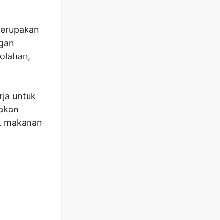
merupakan
ngan
 olahan,
ja untuk
 akan
k makanan