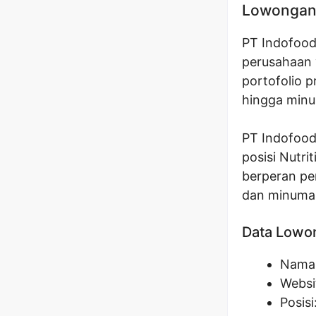
Lowongan 
PT Indofood
perusahaan 
portofolio 
hingga min
PT Indofood
posisi Nutri
berperan p
dan minuman
Data Lowo
Nama 
Websi
Posisi