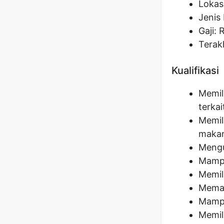
Lokas
Jenis 
Gaji: 
Terak
Kualifikasi
Memili
terkai
Memil
makan
Mengu
Mampu
Memil
Memah
Mampu
Memil