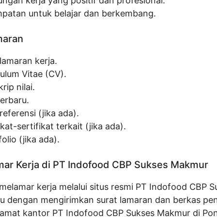
ungan kerja yang positif dan profesional.
patan untuk belajar dan berkembang.
maran
lamaran kerja.
culum Vitae (CV).
rip nilai.
terbaru.
referensi (jika ada).
ikat-sertifikat terkait (jika ada).
olio (jika ada).
ar Kerja di PT Indofood CBP Sukses Makmur
melamar kerja melalui situs resmi PT Indofood CBP S
u dengan mengirimkan surat lamaran dan berkas p
alamat kantor PT Indofood CBP Sukses Makmur di Pon