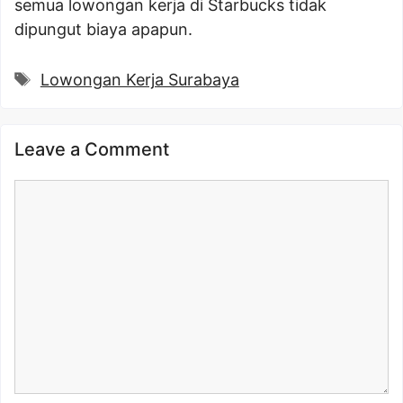
semua lowongan kerja di Starbucks tidak
dipungut biaya apapun.
Tags
Lowongan Kerja Surabaya
Leave a Comment
Comment