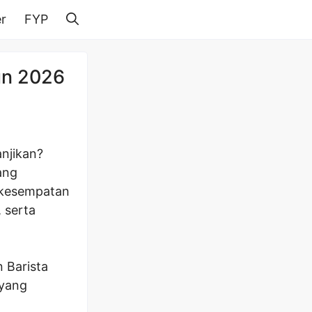
r
FYP
un 2026
anjikan?
ang
h kesempatan
 serta
 Barista
 yang