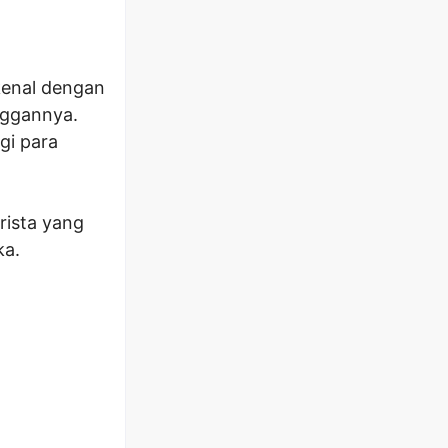
kenal dengan
nggannya.
gi para
ista yang
ka.