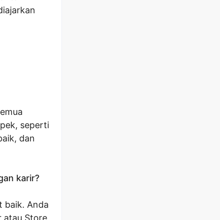
iajarkan
semua
pek, seperti
aik, dan
an karir?
 baik. Anda
r atau Store