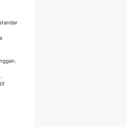
standar
a
nggan.
.
if