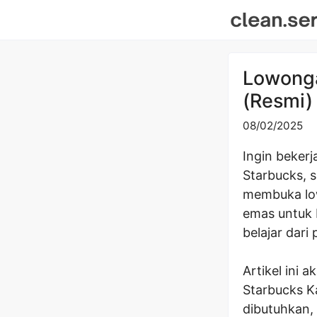
Skip
to
content
Lowonga
(Resmi)
08/02/2025
Ingin beker
Starbucks, s
membuka low
emas untuk 
belajar dari 
Artikel ini
Starbucks Ka
dibutuhkan,