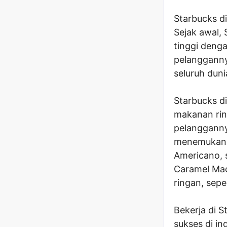
Starbucks di
Sejak awal,
tinggi deng
pelanggannya
seluruh duni
Starbucks d
makanan rin
pelangganny
menemukan be
Americano, 
Caramel Mac
ringan, sepe
Bekerja di 
sukses di in