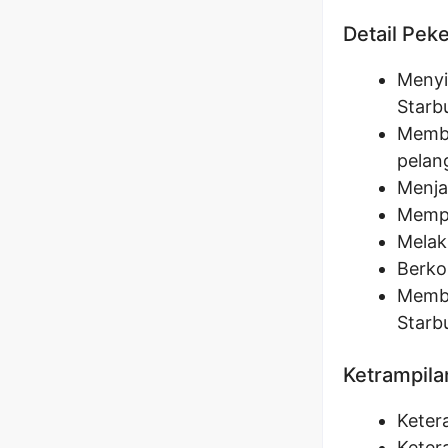
Detail Pek
Menyi
Starb
Membe
pelan
Menja
Mempe
Melak
Berko
Memba
Starb
Ketrampila
Keter
Keter