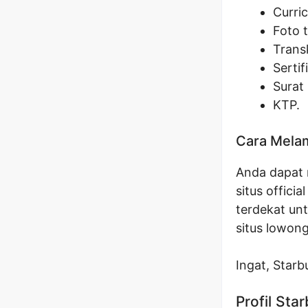
Curri
Foto 
Transk
Sertif
Surat 
KTP.
Cara Melam
Anda dapat 
situs offici
terdekat un
situs lowong
Ingat, Star
Profil Sta