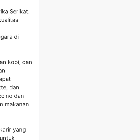
ika Serikat.
ualitas
egara di
an kopi, dan
an
apat
tte, dan
ccino dan
am makanan
arir yang
 untuk