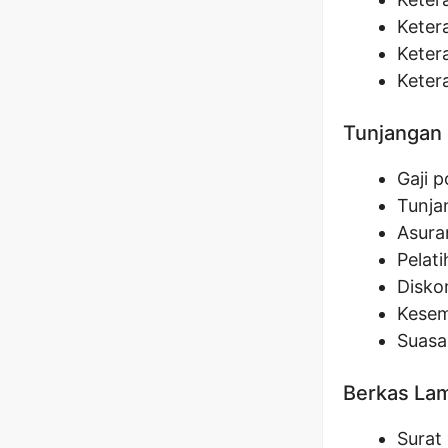
Keter
Keter
Keter
Tunjangan 
Gaji 
Tunja
Asura
Pelat
Disko
Kesem
Suasa
Berkas La
Surat 