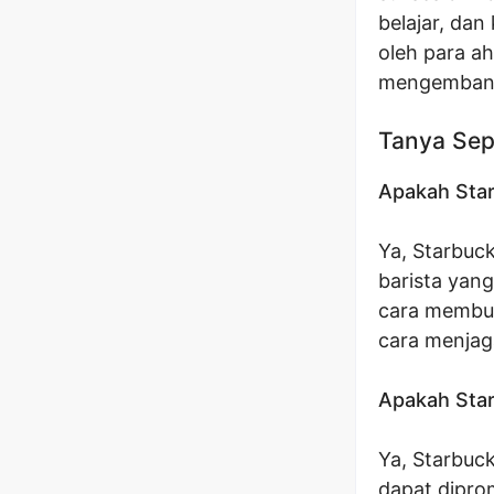
belajar, da
oleh para ah
mengembangk
Tanya Sep
Apakah Star
Ya, Starbuc
barista yang
cara membua
cara menjag
Apakah Sta
Ya, Starbuc
dapat diprom