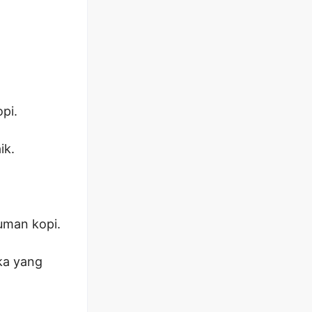
pi.
ik.
uman kopi.
ka yang