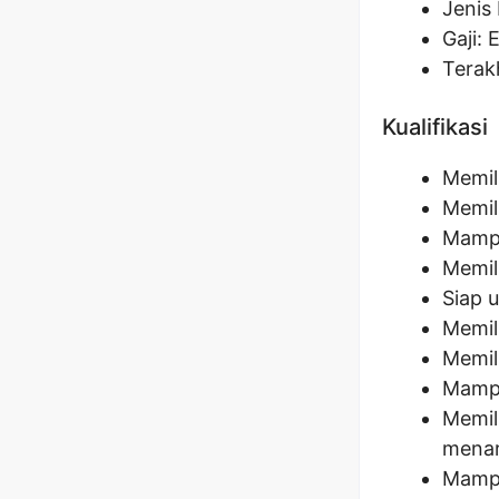
Jenis 
Gaji: 
Terak
Kualifikasi
Memili
Memil
Mampu
Memili
Siap u
Memil
Memil
Mampu
Memil
menar
Mampu