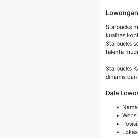
Lowongan 
Starbucks m
kualitas ko
Starbucks s
talenta muda
Starbucks K
dinamis dan
Data Lowo
Nama 
Websi
Posisi
Lokas