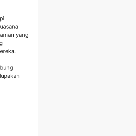
pi
suasana
laman yang
g
ereka.
abung
lupakan