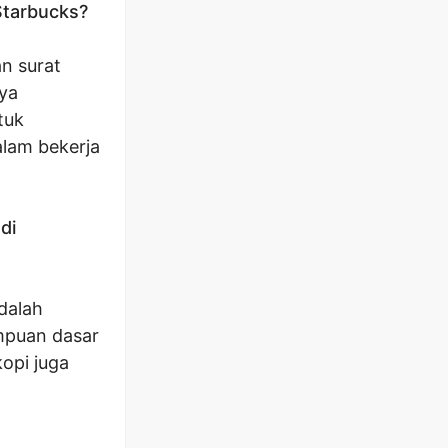
Starbucks?
n surat
aya
tuk
lam bekerja
di
dalah
mpuan dasar
opi juga