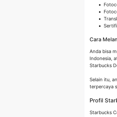
Fotoc
Fotoc
Transk
Sertif
Cara Melam
Anda bisa me
Indonesia, 
Starbucks D
Selain itu, 
terpercaya s
Profil Sta
Starbucks C