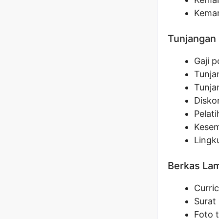
Kema
Tunjangan 
Gaji 
Tunja
Tunja
Disko
Pelat
Kesem
Lingk
Berkas La
Curri
Surat
Foto 