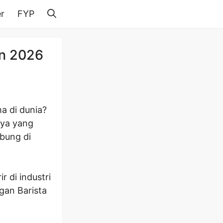
r
FYP
un 2026
a di dunia?
nya yang
abung di
 di industri
gan Barista