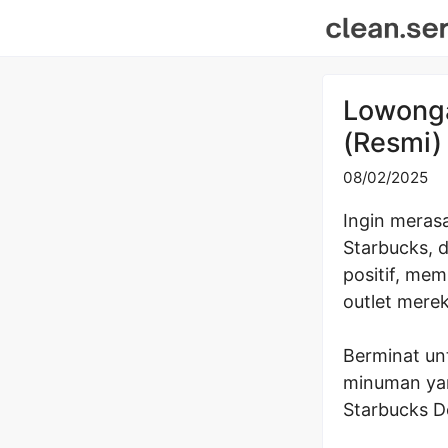
Skip
to
content
Lowonga
(Resmi)
08/02/2025
Ingin merasa
Starbucks, 
positif, me
outlet mere
Berminat unt
minuman yan
Starbucks De