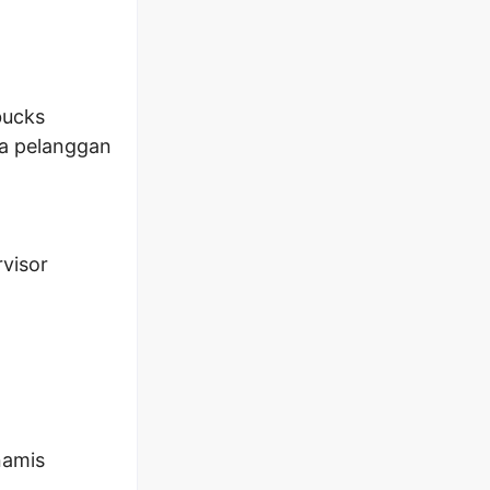
bucks
a pelanggan
rvisor
namis