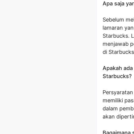
Apa saja ya
Sebelum mel
lamaran yan
Starbucks. 
menjawab pe
di Starbucks
Apakah ada 
Starbucks?
Persyaratan
memiliki pa
dalam pembu
akan dipert
Bagaimana s