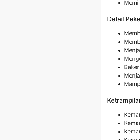
Memil
Detail Pek
Membu
Membe
Menja
Menge
Beker
Menja
Mampu
Ketrampila
Kemam
Kemam
Kemam
Kemam