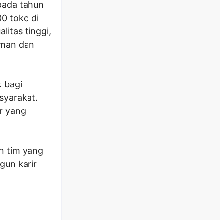
 pada tahun
00 toko di
litas tinggi,
aman dan
 bagi
syarakat.
r yang
n tim yang
gun karir