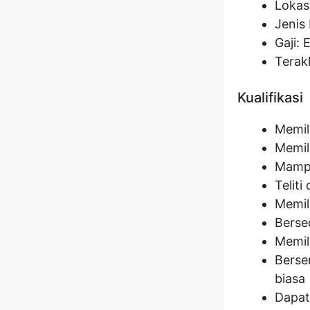
Lokasi
Jenis 
Gaji: 
Terak
Kualifikasi
Memil
Memil
Mampu
Telit
Memil
Berse
Memil
Berse
biasa
Dapat