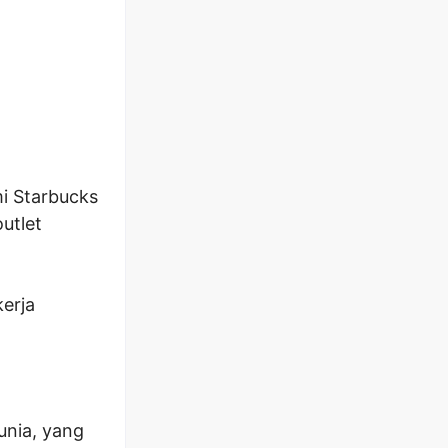
mi Starbucks
utlet
kerja
unia, yang