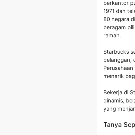
berkantor pu
1971 dan tel
80 negara di
beragam pil
ramah.
Starbucks s
pelanggan, 
Perusahaan 
menarik bag
Bekerja di 
dinamis, be
yang menjan
Tanya Sep