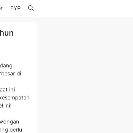
r
FYP
ahun
edang
rbesar di
at ini
 kesempatan
 ini!
lowongan
ang perlu