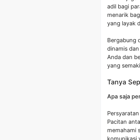
adil bagi p
menarik bag
yang layak 
Bergabung d
dinamis dan
Anda dan be
yang semakin
Tanya Sep
Apa saja pe
Persyaratan
Pacitan ant
memahami se
komunikasi y