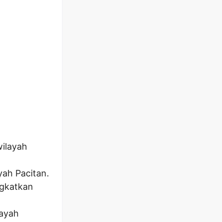
ilayah
yah Pacitan.
ngkatkan
layah