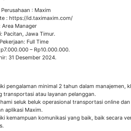
Perusahaan :
Maxim
te :
https://id.taximaxim.com/
:
Area Manager
i: Pacitan, Jawa Timur.
Pekerjaan: Full Time
Rp
7.000.000
– Rp
10.000.000
.
hir: 31 Desember 2024.
iki pengalaman minimal 2 tahun dalam manajemen, k
g transportasi atau layanan pelanggan.
ami seluk beluk operasional transportasi online dan 
n aplikasi Maxim.
iki kemampuan komunikasi yang baik, baik secara v
s.