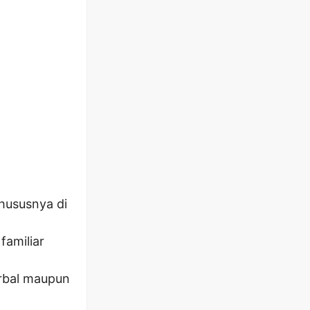
hususnya di
familiar
erbal maupun