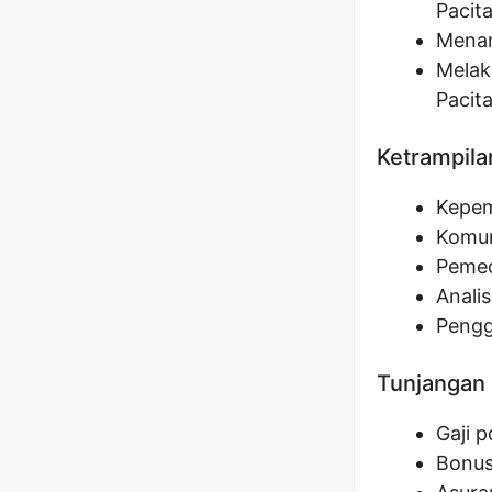
Pacita
Menan
Melak
Pacita
Ketrampila
Kepem
Komun
Pemec
Anali
Pengg
Tunjangan 
Gaji 
Bonus