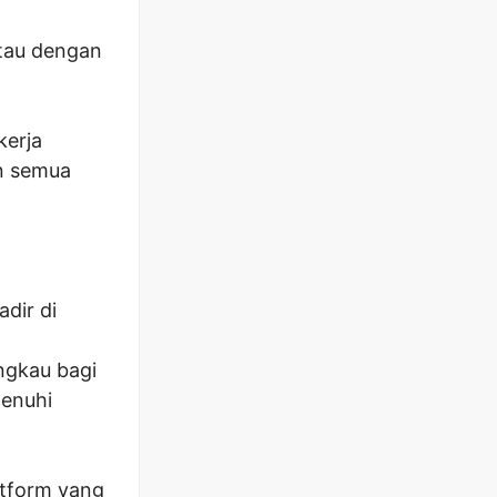
atau dengan
.
kerja
an semua
dir di
ngkau bagi
menuhi
atform yang