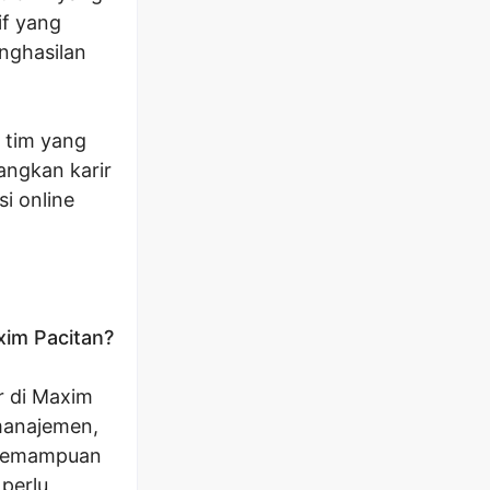
if yang
nghasilan
 tim yang
angkan karir
i online
xim Pacitan?
r di Maxim
 manajemen,
i kemampuan
 perlu