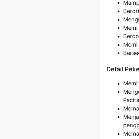
Mampu
Berori
Mengu
Memil
Berdom
Memil
Berse
Detail Pek
Memim
Menge
Pacita
Memas
Menja
pengg
Meman