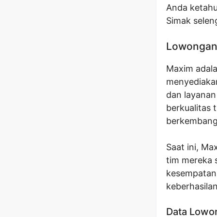
Anda ketahui
Simak selen
Lowongan 
Maxim adala
menyediakan
dan layanan
berkualitas
berkembang u
Saat ini, M
tim mereka 
kesempatan
keberhasilan
Data Lowo