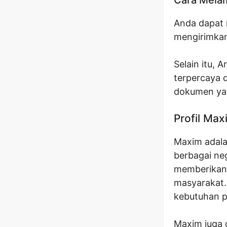
Anda dapat 
mengirimkan
Selain itu, 
terpercaya 
dokumen yan
Profil Max
Maxim adalah
berbagai ne
memberikan 
masyarakat.
kebutuhan p
Maxim juga 