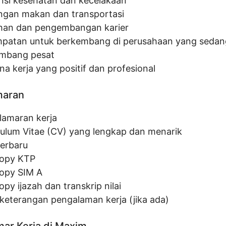
nsi kesehatan dan kecelakaan
ngan makan dan transportasi
ihan dan pengembangan karier
patan untuk berkembang di perusahaan yang sedan
mbang pesat
na kerja yang positif dan profesional
maran
 lamaran kerja
culum Vitae (CV) yang lengkap dan menarik
terbaru
opy KTP
opy SIM A
py ijazah dan transkrip nilai
 keterangan pengalaman kerja (jika ada)
ar Kerja di Maxim