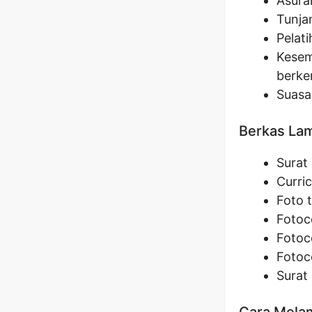
Asura
Tunja
Pelat
Kesem
berke
Suasa
Berkas La
Surat
Curri
Foto 
Fotoc
Fotoc
Fotoco
Surat
Cara Melam