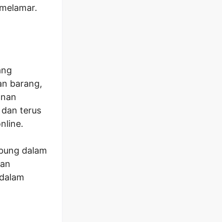
 melamar.
ang
an barang,
anan
 dan terus
nline.
bung dalam
kan
 dalam