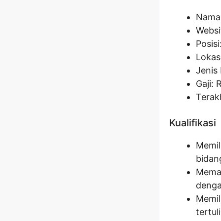
Nama 
Websi
Posisi
Lokas
Jenis 
Gaji: 
Terak
Kualifikasi
Memil
bidan
Memah
denga
Memil
tertuli