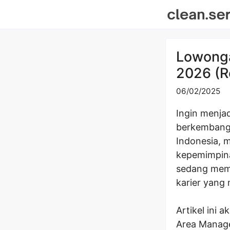
Skip
to
content
Lowonga
2026 (R
06/02/2025
Ingin menjad
berkembang 
Indonesia, 
kepemimpina
sedang memb
karier yang 
Artikel ini
Area Manage