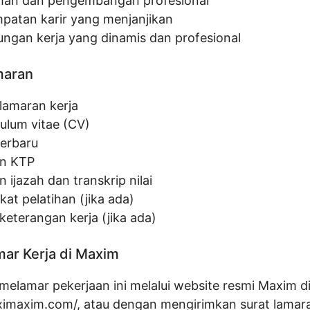
ihan dan pengembangan profesional
patan karir yang menjanjikan
ungan kerja yang dinamis dan profesional
maran
 lamaran kerja
culum vitae (CV)
terbaru
an KTP
n ijazah dan transkrip nilai
ikat pelatihan (jika ada)
keterangan kerja (jika ada)
ar Kerja di Maxim
melamar pekerjaan ini melalui website resmi Maxim d
aximaxim.com/
, atau dengan mengirimkan surat lamara