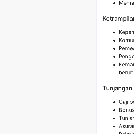
Meman
Ketrampila
Kepem
Komun
Pemec
Pengo
Kemam
berub
Tunjangan 
Gaji 
Bonus
Tunja
Asura