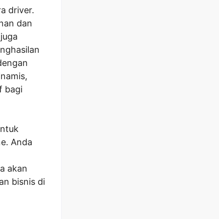
 driver.
anan dan
juga
nghasilan
 dengan
inamis,
f bagi
ntuk
ne. Anda
da akan
 bisnis di