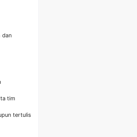
n dan
n
ta tim
pun tertulis