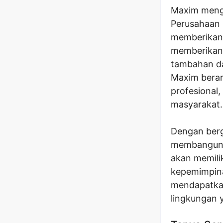
Maxim mengu
Perusahaan i
memberikan 
memberikan 
tambahan da
Maxim berar
profesional,
masyarakat.
Dengan berg
membangun ka
akan memil
kepemimpina
mendapatkan
lingkungan 