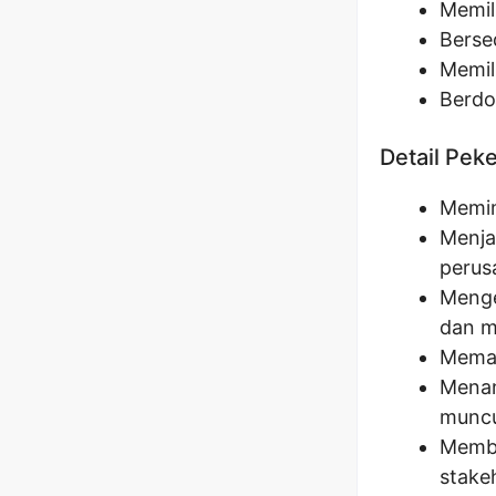
Memil
Berse
Memili
Berdo
Detail Pek
Memim
Menja
perus
Menge
dan me
Memas
Menan
muncu
Memba
stake