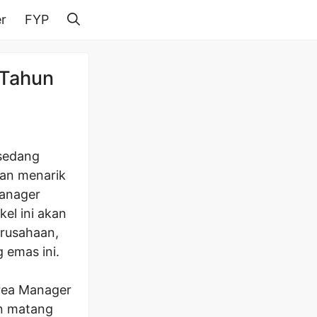
r
FYP
 Tahun
 sedang
lan menarik
Manager
el ini akan
erusahaan,
 emas ini.
rea Manager
an matang