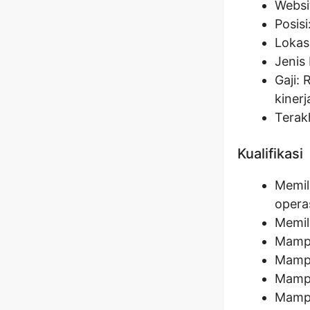
Websi
Posisi
Lokas
Jenis 
Gaji: 
kinerj
Terak
Kualifikasi
Memil
opera
Memil
Mampu
Mampu
Mampu
Mampu