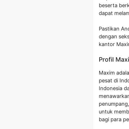
beserta ber
dapat melam
Pastikan A
dengan seks
kantor Maxi
Profil Max
Maxim adala
pesat di Ind
Indonesia d
menawarkan 
penumpang, 
untuk membe
bagi para p