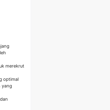
ajang
leh
uk merekrut
g optimal
h yang
 dan