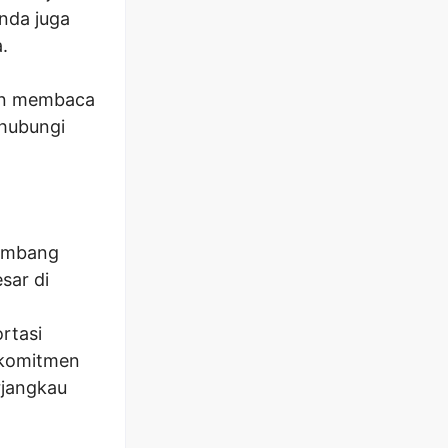
nda juga
.
an membaca
ghubungi
kembang
sar di
rtasi
rkomitmen
rjangkau