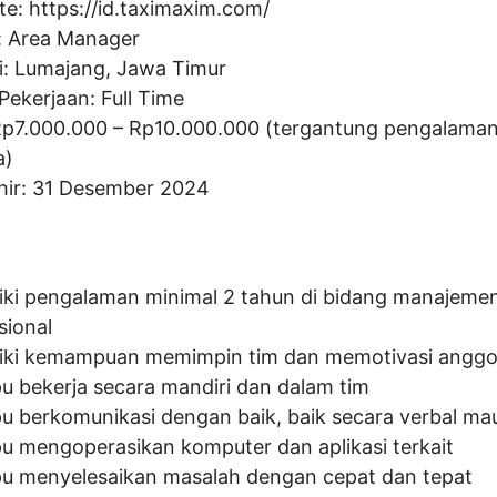
te:
https://id.taximaxim.com/
:
Area Manager
i: Lumajang, Jawa Timur
Pekerjaan: Full Time
Rp
7.000.000
– Rp
10.000.000
(tergantung pengalama
a)
hir: 31 Desember 2024
iki pengalaman minimal 2 tahun di bidang manajeme
sional
iki kemampuan memimpin tim dan memotivasi anggo
 bekerja secara mandiri dan dalam tim
 berkomunikasi dengan baik, baik secara verbal mau
 mengoperasikan komputer dan aplikasi terkait
 menyelesaikan masalah dengan cepat dan tepat