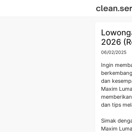
Skip
to
content
Lowonga
2026 (R
06/02/2025
Ingin memba
berkembang 
dan kesempa
Maxim Lumaja
memberikan 
dan tips me
Simak denga
Maxim Lumaj