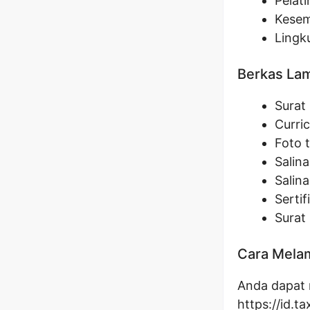
Pelat
Kesem
Lingk
Berkas La
Surat
Curri
Foto 
Salin
Salina
Sertif
Surat 
Cara Melam
Anda dapat 
https://id.t