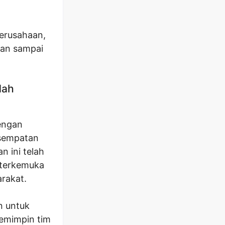
perusahaan,
ngan sampai
dah
engan
sempatan
n ini telah
 terkemuka
arakat.
n untuk
memimpin tim