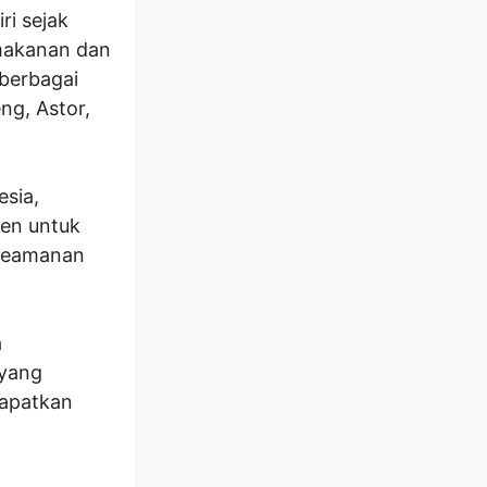
ri sejak
 makanan dan
berbagai
ng, Astor,
esia,
men untuk
 keamanan
a
 yang
dapatkan
n