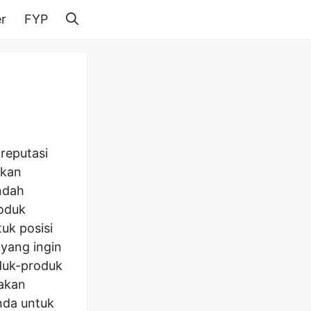
r
FYP
 reputasi
akan
ndah
oduk
k posisi
yang ingin
duk-produk
 akan
nda untuk