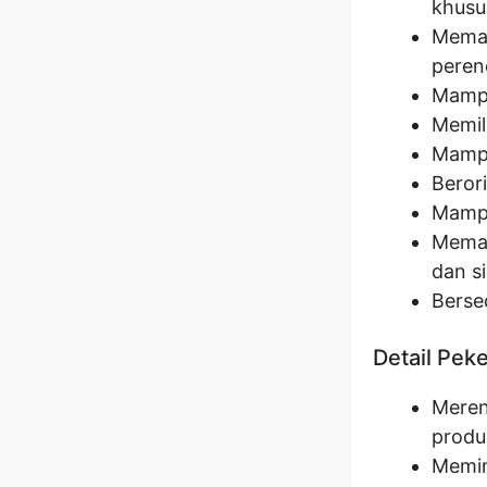
khusu
Memah
peren
Mampu
Memil
Mampu
Berori
Mampu
Memah
dan s
Berse
Detail Pek
Meren
produ
Memim