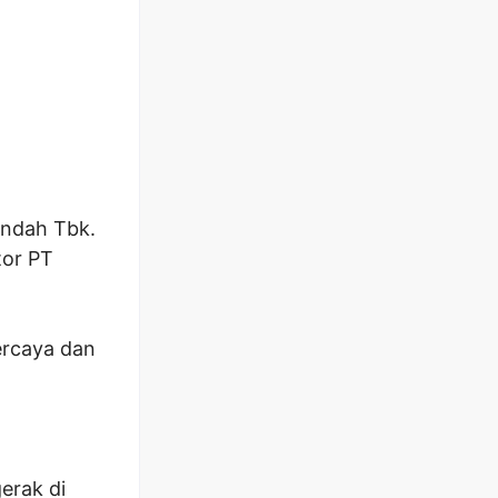
Indah Tbk.
tor PT
ercaya dan
erak di