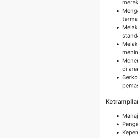
merek
Menga
terma
Melak
stand
Melak
mening
Mener
di are
Berkoo
pemas
Ketrampila
Manaj
Penge
Kepem