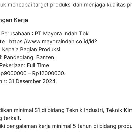
tuk mencapai target produksi dan menjaga kualitas p
ngan Kerja
Perusahaan :
PT Mayora Indah Tbk
te :
https://www.mayoraindah.co.id/id?
:
Kepala Bagian Produksi
i: Pandeglang, Banten.
Pekerjaan: Full Time
Rp
9000000
– Rp
12000000
.
hir: 31 Desember 2024.
ikan minimal S1 di bidang Teknik Industri, Teknik Kim
 terkait.
iki pengalaman kerja minimal 5 tahun di bidang produ