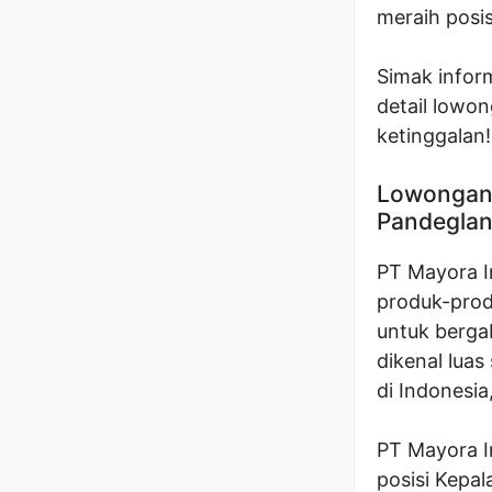
meraih posi
Simak inform
detail lowon
ketinggalan!
Lowongan 
Pandegla
PT Mayora I
produk-pro
untuk berga
dikenal lua
di Indonesi
PT Mayora I
posisi Kepa