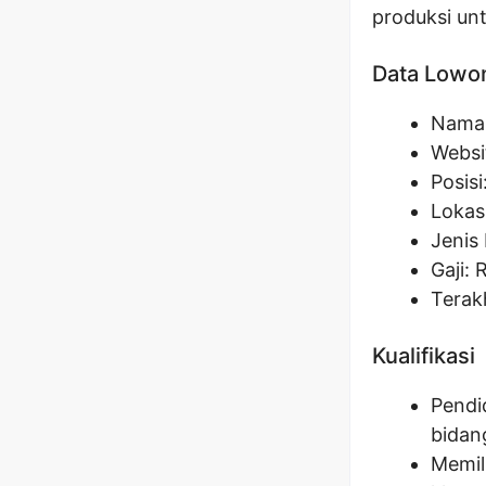
produksi un
Data Lowo
Nama 
Websi
Posisi
Lokas
Jenis 
Gaji: 
Terak
Kualifikasi
Pendid
bidang
Memil