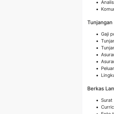
Anali
Komun
Tunjangan 
Gaji 
Tunja
Tunja
Asura
Asuran
Pelua
Lingk
Berkas La
Surat
Curri
Foto 