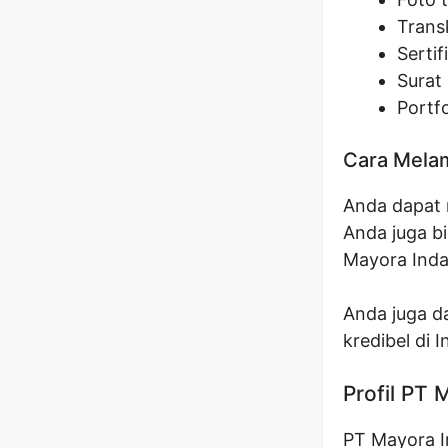
Transk
Sertif
Surat 
Portfo
Cara Melam
Anda dapat 
Anda juga b
Mayora Inda
Anda juga d
kredibel di 
Profil PT
PT Mayora I