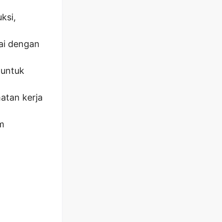
ksi,
ai dengan
 untuk
atan kerja
im