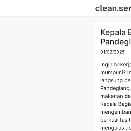
Skip
to
content
Kepala 
Pandegl
01/02/2025
Ingin bekerj
mumpuni? In
langsung pe
Pandeglang,
makanan da
Kepala Bagi
mengembangk
berkualitas 
mengulas de