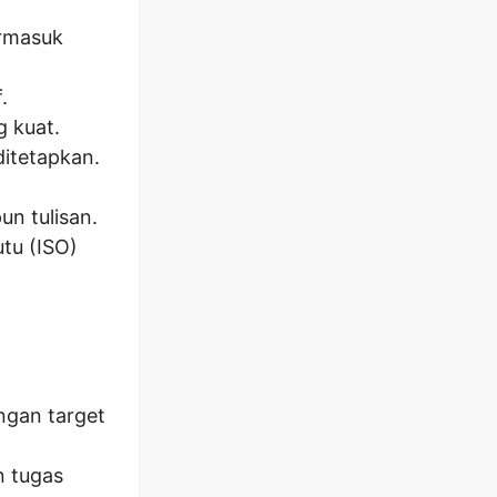
rmasuk
.
 kuat.
itetapkan.
n tulisan.
tu (ISO)
ngan target
n tugas