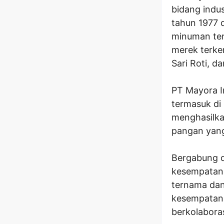
bidang indus
tahun 1977 
minuman ter
merek terken
Sari Roti, d
PT Mayora In
termasuk di
menghasilka
pangan yang
Bergabung 
kesempatan 
ternama dan
kesempatan u
berkolaboras