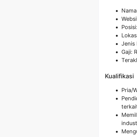
Nama
Websi
Posisi
Lokas
Jenis 
Gaji: 
Terak
Kualifikasi
Pria/
Pendi
terkai
Memil
indus
Mengu