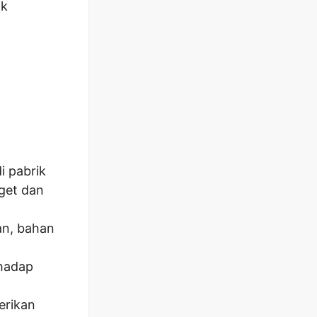
ik
i pabrik
get dan
an, bahan
hadap
erikan