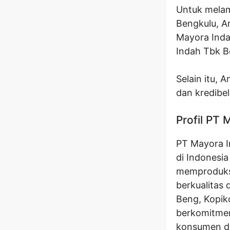
Untuk melam
Bengkulu, A
Mayora Inda
Indah Tbk B
Selain itu, 
dan kredibel
Profil PT
PT Mayora 
di Indonesia
memproduks
berkualitas 
Beng, Kopiko
berkomitmen
konsumen de