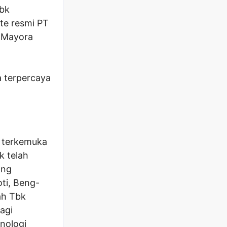
Tbk
te resmi PT
T Mayora
a terpercaya
 terkemuka
k telah
ang
oti, Beng-
ah Tbk
agi
nologi