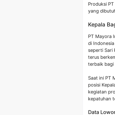
Produksi PT 
yang dibutu
Kepala Ba
PT Mayora 
di Indonesia
seperti Sari
terus berk
terbaik bagi
Saat ini PT
posisi Kepal
kegiatan pro
kepatuhan t
Data Lowo