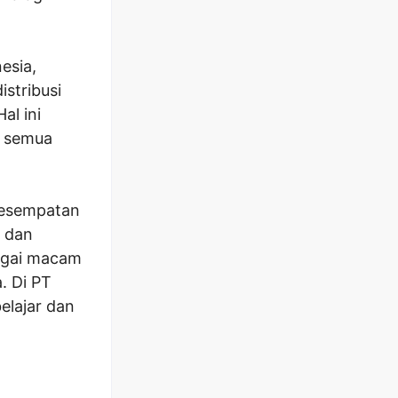
esia,
stribusi
al ini
u semua
kesempatan
, dan
agai macam
. Di PT
lajar dan