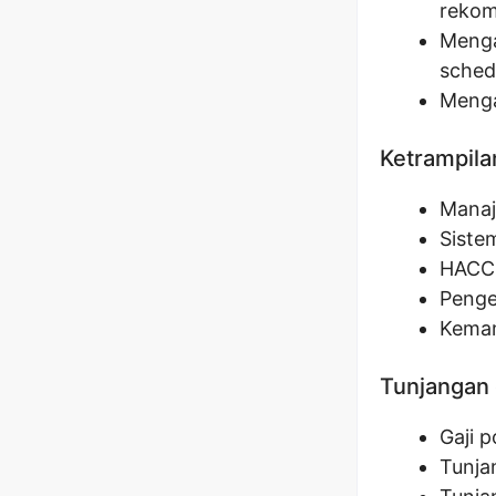
rekom
Menga
sched
Menga
Ketrampila
Manaj
Siste
HACC
Penge
Kemam
Tunjangan 
Gaji 
Tunja