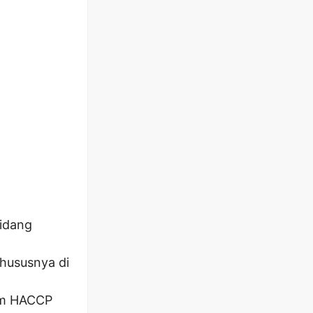
bidang
khususnya di
em HACCP