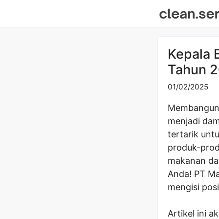
Skip
to
content
Kepala 
Tahun 2
01/02/2025
Membangun k
menjadi da
tertarik un
produk-prod
makanan dan
Anda! PT Ma
mengisi posi
Artikel ini