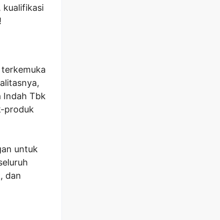
kualifikasi
!
 terkemuka
alitasnya,
a Indah Tbk
k-produk
gan untuk
seluruh
k, dan