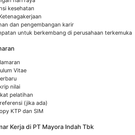
ngan hari raya
nsi kesehatan
Ketenagakerjaan
ihan dan pengembangan karir
patan untuk berkembang di perusahaan terkemuka
maran
 lamaran
culum Vitae
terbaru
rip nilai
ikat pelatihan
referensi (jika ada)
opy KTP dan SIM
ar Kerja di PT Mayora Indah Tbk