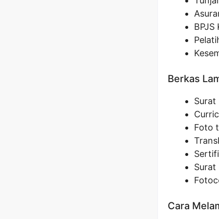
Tunja
Asura
BPJS 
Pelat
Kesem
Berkas La
Surat
Curri
Foto 
Transk
Sertif
Surat 
Fotoc
Cara Melam