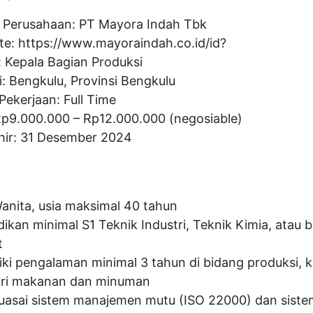
 Perusahaan:
PT Mayora Indah Tbk
te:
https://www.mayoraindah.co.id/id?
:
Kepala Bagian Produksi
i: Bengkulu, Provinsi Bengkulu
Pekerjaan: Full Time
Rp
9.000.000
– Rp
12.000.000
(negosiable)
hir: 31 Desember 2024
Wanita, usia maksimal 40 tahun
dikan minimal S1 Teknik Industri, Teknik Kimia, atau 
t
iki pengalaman minimal 3 tahun di bidang produksi, 
tri makanan dan minuman
asai sistem manajemen mutu (ISO 22000) dan sist