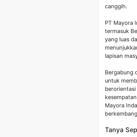
canggih.
PT Mayora In
termasuk Ben
yang luas da
menunjukka
lapisan masy
Bergabung d
untuk memba
berorientas
kesempatan 
Mayora Inda
berkembang 
Tanya Sep