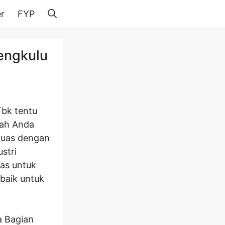
r
FYP
engkulu
Tbk tentu
kah Anda
 luas dengan
stri
as untuk
baik untuk
a Bagian