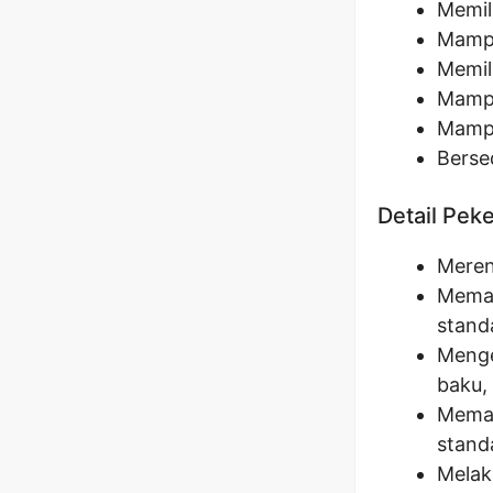
Memil
Mampu
Memil
Mampu
Mampu
Berse
Detail Pek
Meren
Memas
stand
Menge
baku,
Meman
stand
Melak